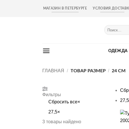
Skip
МАГАЗИН В ПЕТЕРБУРГЕ
УСЛОВИЯ ДОСТАВ
to
content
Искать:
ОДЕЖДА
ГЛАВНАЯ
/
/
ТОВАР РАЗМЕР
24 СМ
Сбр
Фильтры
27,5
Сбросить все
×
27,5
×
+
3
товары найдено