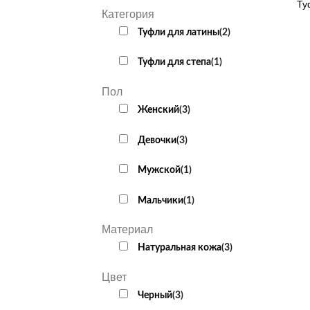
Ту
Категория
Туфли для латины
(
2
)
Туфли для степа
(
1
)
Пол
Женский
(
3
)
Девочки
(
3
)
Мужской
(
1
)
Мальчики
(
1
)
Материал
Натуральная кожа
(
3
)
Цвет
Черный
(
3
)