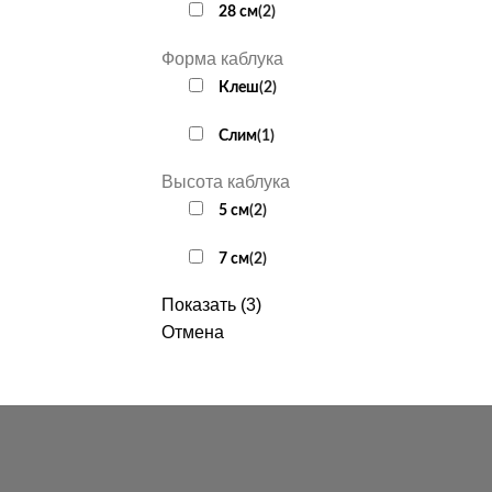
28 см
(
2
)
Форма каблука
Клеш
(
2
)
Слим
(
1
)
Высота каблука
5 см
(
2
)
7 см
(
2
)
Показать
(
3
)
Отмена