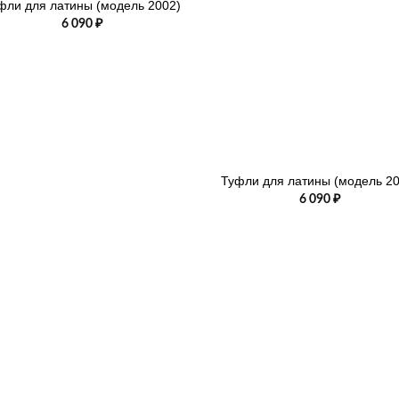
фли для латины (модель 2002)
6 090
₽
+
Туфли для латины (модель 20
6 090
₽