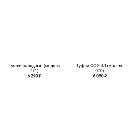
Туфли народные (модель
Туфли СОУШЛ (модель
771)
070)
6 290
₽
6 090
₽