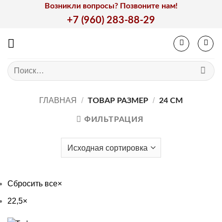
Skip
Возникли вопросы? Позвоните нам!
to
+7 (960) 283-88-29
content
Искать:
ГЛАВНАЯ
/
/
ТОВАР РАЗМЕР
24 СМ
ФИЛЬТРАЦИЯ
Сбросить все
×
22,5
×