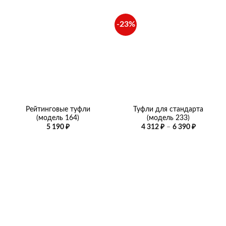
190 ₽.
–
5
190 ₽
-23%
Рейтинговые туфли
Туфли для стандарта
(модель 164)
(модель 233)
Диапазо
5 190
₽
4 312
₽
–
6 390
₽
цен:
4
312 ₽
–
6
390 ₽