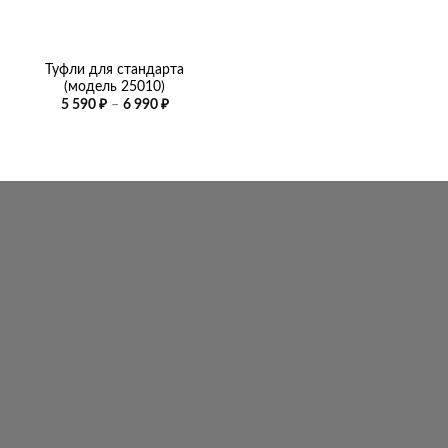
Туфли для стандарта
(модель 25010)
Диапазон
5 590
₽
–
6 990
₽
цен:
5
590 ₽
–
6
990 ₽