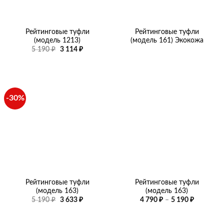
Рейтинговые туфли
Рейтинговые туфли
(модель 1213)
(модель 161) Экокожа
Первоначальная
Текущая
5 190
₽
3 114
₽
цена
цена:
составляла
3
5
114 ₽.
190 ₽.
-30%
Рейтинговые туфли
Рейтинговые туфли
(модель 163)
(модель 163)
Первоначальная
Текущая
Диапазо
5 190
₽
3 633
₽
4 790
₽
–
5 190
₽
цена
цена:
цен:
составляла
3
4
5
633 ₽.
790 ₽