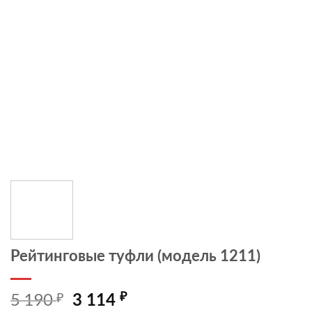
Рейтинговые туфли (модель 1211)
5 190
₽
Первоначальная
Текущая
₽
3 114