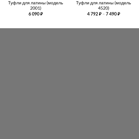
Туфли для латины (модель
Туфли для латины (модель
2001)
4520)
Диапазо
–
6 090
₽
4 792
₽
7 490
₽
цен:
4
792 ₽
–
7
490 ₽