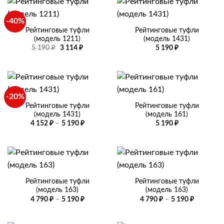
-40%
Рейтинговые туфли
Рейтинговые туфли
(модель 1211)
(модель 1431)
Первоначальная
Текущая
5 190
₽
3 114
₽
5 190
₽
цена
цена:
составляла
3
5
114 ₽.
190 ₽.
-20%
Рейтинговые туфли
Рейтинговые туфли
(модель 1431)
(модель 161)
Диапазон
4 152
₽
–
5 190
₽
5 190
₽
цен:
4
152 ₽
–
5
190 ₽
Рейтинговые туфли
Рейтинговые туфли
(модель 163)
(модель 163)
Диапазон
Диапазо
4 790
₽
–
5 190
₽
4 790
₽
–
5 190
₽
цен:
цен:
4
4
790 ₽
790 ₽