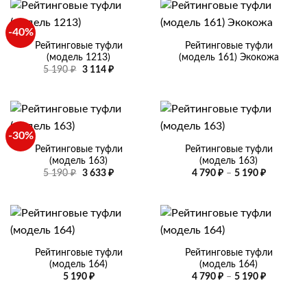
–
–
5
5
190 ₽
190 ₽
-40%
Рейтинговые туфли
Рейтинговые туфли
(модель 1213)
(модель 161) Экокожа
Первоначальная
Текущая
5 190
₽
3 114
₽
цена
цена:
составляла
3
5
114 ₽.
190 ₽.
-30%
Рейтинговые туфли
Рейтинговые туфли
(модель 163)
(модель 163)
Первоначальная
Текущая
Диапазо
5 190
₽
3 633
₽
4 790
₽
–
5 190
₽
цена
цена:
цен:
составляла
3
4
5
633 ₽.
790 ₽
190 ₽.
–
5
190 ₽
Рейтинговые туфли
Рейтинговые туфли
(модель 164)
(модель 164)
Диапазо
5 190
₽
4 790
₽
–
5 190
₽
цен:
4
790 ₽