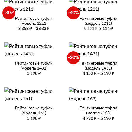
-30%
-40%
Рейтинговые туфли
Рейтинговые туфли
(модель 1211)
(модель 1211)
Диапазон
Первоначальная
Текущая
–
5 190
₽
3 353
₽
3 633
₽
3 114
₽
цен:
цена
цена:
3
составляла
3
353 ₽
5
114 ₽.
–
190 ₽.
3
633 ₽
-20%
Рейтинговые туфли
Рейтинговые туфли
(модель 1431)
(модель 1431)
Диапазо
–
5 190
₽
4 152
₽
5 190
₽
цен:
4
152 ₽
–
5
190 ₽
Рейтинговые туфли
Рейтинговые туфли
(модель 161)
(модель 163)
Диапазо
–
5 190
₽
4 790
₽
5 190
₽
цен:
4
790 ₽