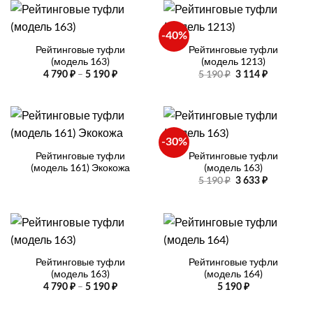
–
5
190 ₽
-40%
Рейтинговые туфли
Рейтинговые туфли
(модель 163)
(модель 1213)
Диапазон
Первоначальная
Текущая
–
5 190
₽
4 790
₽
5 190
₽
3 114
₽
цен:
цена
цена:
4
составляла
3
790 ₽
5
114 ₽.
–
190 ₽.
5
190 ₽
-30%
Рейтинговые туфли
Рейтинговые туфли
(модель 161) Экокожа
(модель 163)
Первоначальная
Текущая
5 190
₽
3 633
₽
цена
цена:
составляла
3
5
633 ₽.
190 ₽.
Рейтинговые туфли
Рейтинговые туфли
(модель 163)
(модель 164)
Диапазон
–
4 790
₽
5 190
₽
5 190
₽
цен:
4