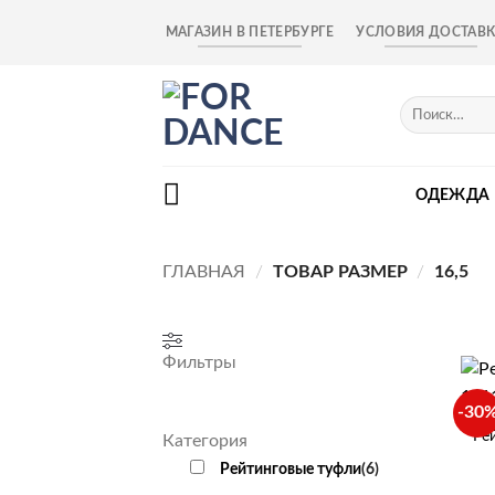
Skip
МАГАЗИН В ПЕТЕРБУРГЕ
УСЛОВИЯ ДОСТАВ
to
content
Искать:
ОДЕЖДА
ГЛАВНАЯ
/
ТОВАР РАЗМЕР
/
16,5
Фильтры
+
-30
Ре
Категория
Рейтинговые туфли
(
6
)