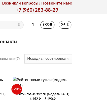
Возникли вопросы? Позвоните нам!
+7 (960) 283-88-29
ВХОД
0
₽
КОНТАКТЫ
аны все (7)
+
-20%
211)
Рейтинговые туфли (модель 1431)
ная
ая
Диапазон
4 152
₽
–
5 190
₽
цен:
4