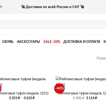
🚀 Доставка по всей России и СНГ 🚀
КИ
ОБУВЬ
АКСЕССУАРЫ
SALE -30%
ДОСТАВКА И ОПЛАТА
Показ
+
%
-40%
йтинговые туфли (модель 1211)
Рейтинговые туфли (модель 1
Диапазон
Первоначаль
Текущ
3 353
₽
–
3 633
₽
5 190
₽
3 114
₽
цен:
цена
цена:
3
составляла
3