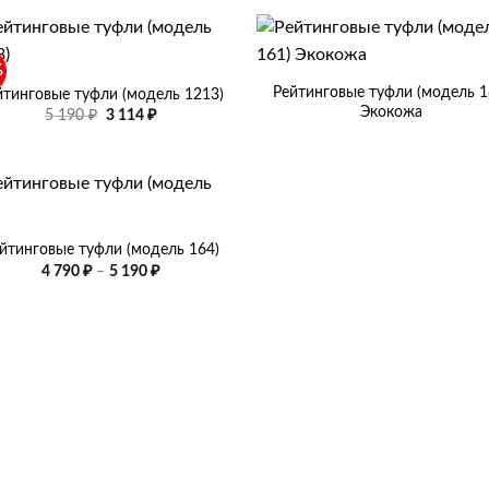
353 ₽
5
114 ₽
–
190 ₽.
3
+
633 ₽
%
Рейтинговые туфли (модель 1
йтинговые туфли (модель 1213)
Экокожа
Первоначальная
Текущая
5 190
₽
3 114
₽
цена
цена:
составляла
3
5
114 ₽.
190 ₽.
йтинговые туфли (модель 164)
Диапазон
4 790
₽
–
5 190
₽
цен:
4
790 ₽
–
5
190 ₽