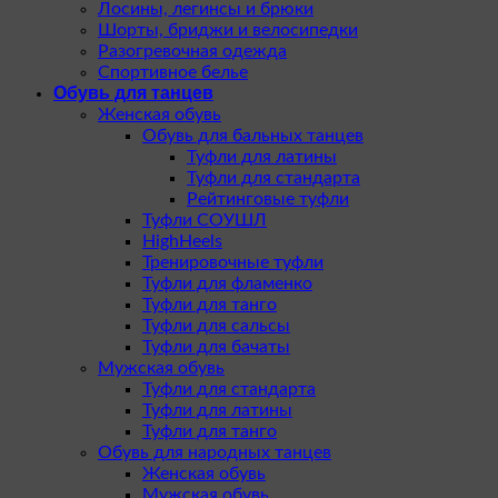
Лосины, легинсы и брюки
Шорты, бриджи и велосипедки
Разогревочная одежда
Спортивное белье
Обувь для танцев
Женская обувь
Обувь для бальных танцев
Туфли для латины
Туфли для стандарта
Рейтинговые туфли
Туфли СОУШЛ
HighHeels
Тренировочные туфли
Туфли для фламенко
Туфли для танго
Туфли для сальсы
Туфли для бачаты
Мужская обувь
Туфли для стандарта
Туфли для латины
Туфли для танго
Обувь для народных танцев
Женская обувь
Мужская обувь