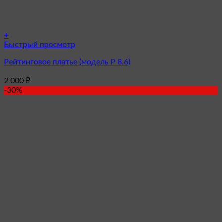
+
Этот
Быстрый просмотр
товар
Рейтинговое платье (модель Р 8.6)
имеет
несколько
2 000
₽
вариаций.
-30%
Опции
можно
выбрать
на
странице
товара.