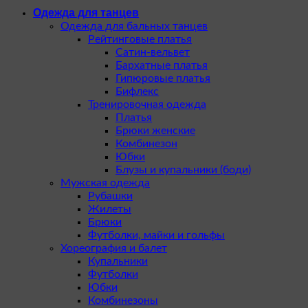
Одежда для танцев
Одежда для бальных танцев
Рейтинговые платья
Сатин-вельвет
Бархатные платья
Гипюровые платья
Бифлекс
Тренировочная одежда
Платья
Брюки женские
Комбинезон
Юбки
Блузы и купальники (боди)
Мужская одежда
Рубашки
Жилеты
Брюки
Футболки, майки и гольфы
Хореография и балет
Купальники
Футболки
Юбки
Комбинезоны