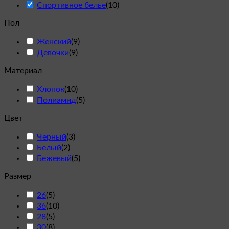
Спортивное белье
(
10
)
Пол
Женский
(
9
)
Девочки
(
9
)
Материал
Хлопок
(
10
)
Полиамид
(
5
)
Цвет
Черный
(
3
)
Белый
(
2
)
Бежевый
(
5
)
Размер
26
(
5
)
36
(
10
)
28
(
5
)
30
(
8
)