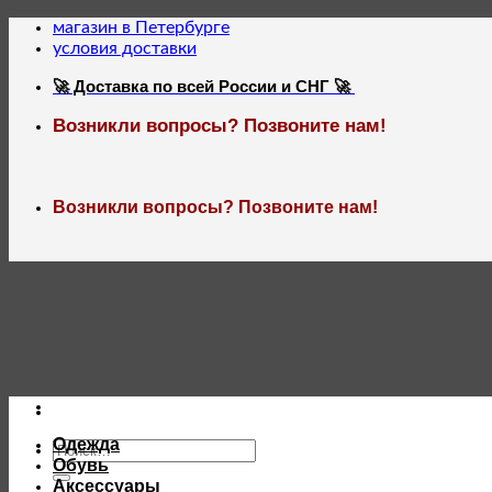
Skip
магазин в Петербурге
to
условия доставки
content
🚀 Доставка по всей России и СНГ 🚀
Возникли вопросы? Позвоните нам!
Возникли вопросы? Позвоните нам!
Одежда
Искать:
Обувь
Аксессуары