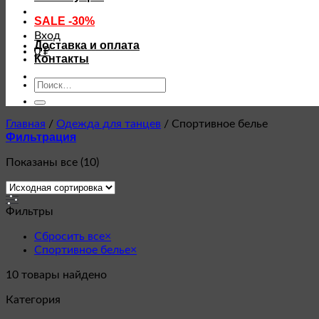
SALE -30%
Вход
Доставка и оплата
0
₽
Контакты
Искать:
Главная
/
Одежда для танцев
/
Спортивное белье
Фильтрация
Показаны все (10)
Фильтры
Сбросить все
×
Спортивное белье
×
10
товары найдено
Категория