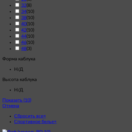
32
(
8
)
34
(
10
)
38
(
10
)
40
(
10
)
42
(
10
)
44
(
10
)
46
(
10
)
48
(
3
)
Форма каблука
Н/Д
Высота каблука
Н/Д
Показать
(
10
)
Отмена
Сбросить все
×
Спортивное белье
×