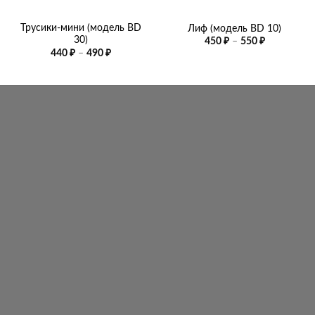
Трусики-мини (модель BD
Лиф (модель BD 10)
30)
Диапазон
450
₽
–
550
₽
цен:
Диапазон
440
₽
–
490
₽
450 ₽
цен:
–
440 ₽
550 ₽
–
490 ₽