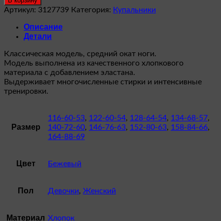
В корзину
Купальник
Артикул:
3127739
Категория:
Купальники
(модель
Г
Описание
4.03)
Детали
Классическая модель, средний окат ноги.
Модель выполнена из качественного хлопкового
материала с добавлением эластана.
Выдерживает многочисленные стирки и интенсивные
тренировки.
116-60-53
,
122-60-54
,
128-64-54
,
134-68-57
,
Размер
140-72-60
,
146-76-63
,
152-80-63
,
158-84-66
,
164-88-69
Цвет
Бежевый
Пол
Девочки
,
Женский
Материал
Хлопок