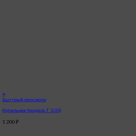
+
Этот
Быстрый просмотр
товар
Купальник (модель Г 3.03)
имеет
несколько
1 200
₽
вариаций.
Опции
можно