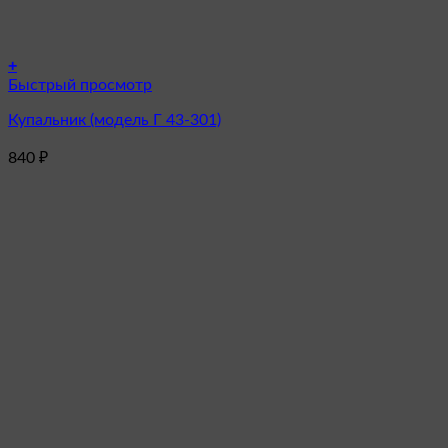
+
Этот
Быстрый просмотр
товар
Купальник (модель Г 43-301)
имеет
несколько
840
₽
вариаций.
Опции
можно
выбрать
на
странице
товара.