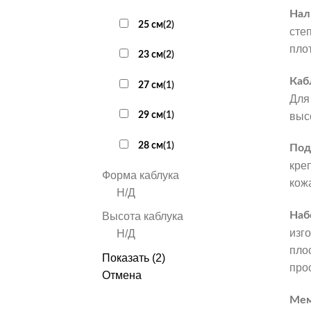
Нал
25 см
(
2
)
сте
пло
23 см
(
2
)
Каб
27 см
(
1
)
Для
29 см
(
1
)
высо
28 см
(
1
)
Под
кре
Форма каблука
кож
Н/Д
Наб
Высота каблука
изг
Н/Д
пло
Показать
(
2
)
про
Отмена
Мем