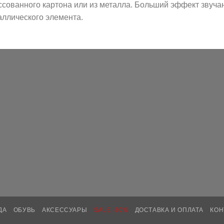
ссованного картона или из металла. Больший эффект звуча
аллического элемента.
ДА
ОБУВЬ
АКСЕССУАРЫ
SALE -30%
ДОСТАВКА И ОПЛАТА
КОН