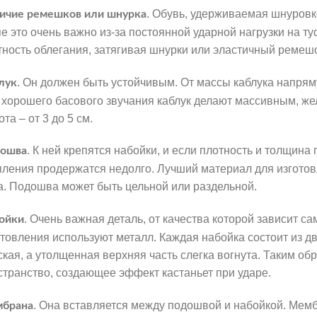
. Обувь, удерживаемая шнуровко
ичие ремешков или шнурка
пе это очень важно из-за постоянной ударной нагрузки на т
тность облегания, затягивая шнурки или эластичный ремеш
. Он должен быть устойчивым. От массы каблука напрям
лук
 хорошего басового звучания каблук делают массивным, же
та – от 3 до 5 см.
. К ней крепятся набойки, и если плотность и толщин
ошва
пления продержатся недолго. Лучший материал для изгото
а. Подошва может быть цельной или раздельной.
. Очень важная деталь, от качества которой зависит с
ойки
отовления используют металл. Каждая набойка состоит из дв
ская, а утолщенная верхняя часть слегка вогнута. Таким об
странство, создающее эффект кастаньет при ударе.
. Она вставляется между подошвой и набойкой. Мемб
брана