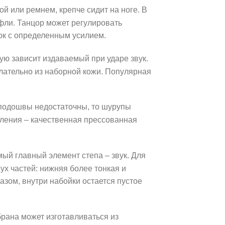
й или ремнем, крепче сидит на ноге. В
уфли. Танцор может регулировать
ок с определенным усилием.
ую зависит издаваемый при ударе звук.
лательно из наборной кожи. Популярная
а подошвы недостаточны, то шурупы
вления – качественная прессованная
амый главный элемент степа – звук. Для
ух частей: нижняя более тонкая и
разом, внутри набойки остается пустое
рана может изготавливаться из