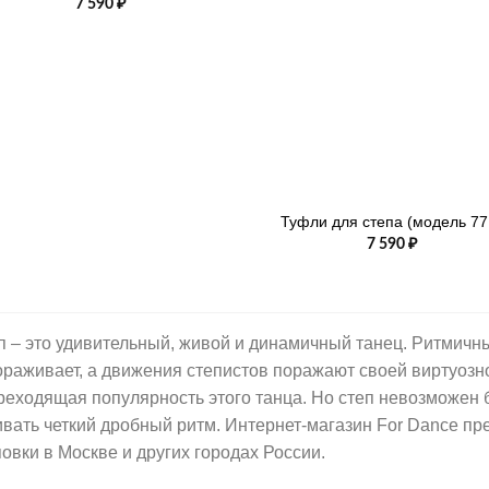
7 590
₽
+
Туфли для степа (модель 77
7 590
₽
п – это удивительный, живой и динамичный танец. Ритмичный
ораживает, а движения степистов поражают своей виртуозн
реходящая популярность этого танца. Но степ невозможен б
ивать четкий дробный ритм. Интернет-магазин For Dance пре
повки в Москве и других городах России.