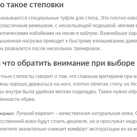
о такое степовки
 называются специальные туфли для степа. Это плотно ох
 эластичным ремешком, с нескользящей подошвой, мягким в
аллическими набойками на носке и каблуке. Важнейшая хара
ышенная нагрузка приводит к быстрому изнашиванию даже
вь развалится после нескольких тренировок.
 что обратить внимание при выборе
тные степисты говорят о том, что главным критерием при 
жны хорошо держаться на ноге, плотно облегая стопу, но б
бы внутри была удобная мягкая подкладка. Также нужно обр
бенности обуви.
. Лучший вариант – качественная натуральная кожа. 
ериал
усственной кожи будут стоить дешевле, но и прослужат недо
енителя значительно снижает комфорт эксплуатации из-за м