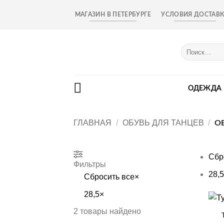
Skip
МАГАЗИН В ПЕТЕРБУРГЕ
УСЛОВИЯ ДОСТАВ
to
content
Искать:
ОДЕЖДА
ГЛАВНАЯ
/
ОБУВЬ ДЛЯ ТАНЦЕВ
/
ОБ
Сбр
Фильтры
28,5
Сбросить все
×
28,5
×
+
2
товары найдено