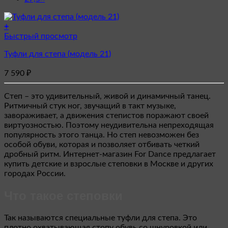
+
Этот
Быстрый просмотр
товар
Туфли для степа (модель 21)
имеет
несколько
7 590
₽
вариаций.
Опции
можно
Степ – это удивительный, живой и динамичный танец.
выбрать
Ритмичный стук ног, звучащий в такт музыке,
на
завораживает, а движения степистов поражают своей
странице
виртуозностью. Поэтому неудивительна непреходящая
товара.
популярность этого танца. Но степ невозможен без
особой обуви, которая и позволяет отбивать четкий
дробный ритм. Интернет-магазин For Dance предлагает
купить детские и взрослые степовки в Москве и других
городах России.
Что такое степовки
Так называются специальные туфли для степа. Это
плотно охватывающая стопу обувь со шнуровкой или