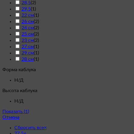
28,5
(
2
)
29,5
(
1
)
22 см
(
1
)
26 см
(
2
)
24 см
(
2
)
25 см
(
2
)
23 см
(
2
)
27 см
(
1
)
29 см
(
1
)
28 см
(
1
)
Форма каблука
Н/Д
Высота каблука
Н/Д
Показать
(
1
)
Отмена
Сбросить все
×
27,5
×