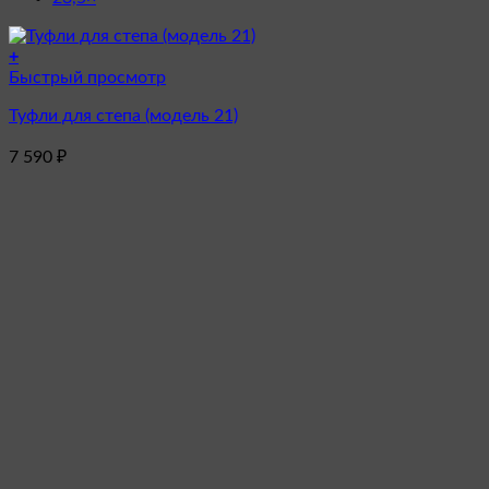
+
Этот
Быстрый просмотр
товар
Туфли для степа (модель 21)
имеет
несколько
7 590
₽
вариаций.
Опции
можно
выбрать
на
странице
товара.