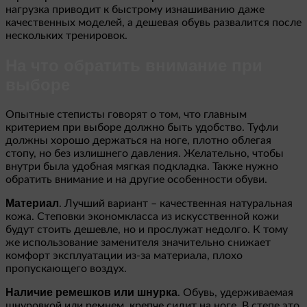
нагрузка приводит к быстрому изнашиванию даже
качественных моделей, а дешевая обувь развалится после
нескольких тренировок.
На что обратить внимание при
выборе
Опытные степисты говорят о том, что главным
критерием при выборе должно быть удобство. Туфли
должны хорошо держаться на ноге, плотно облегая
стопу, но без излишнего давления. Желательно, чтобы
внутри была удобная мягкая подкладка. Также нужно
обратить внимание и на другие особенности обуви.
Материал
. Лучший вариант – качественная натуральная
кожа. Степовки экономкласса из искусственной кожи
будут стоить дешевле, но и прослужат недолго. К тому
же использование заменителя значительно снижает
комфорт эксплуатации из-за материала, плохо
пропускающего воздух.
Наличие ремешков или шнурка
. Обувь, удерживаемая
шнуровкой или ремнем, крепче сидит на ноге. В степе это