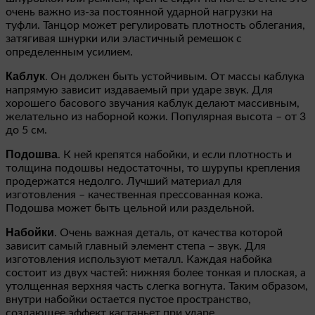
очень важно из-за постоянной ударной нагрузки на
туфли. Танцор может регулировать плотность облегания,
затягивая шнурки или эластичный ремешок с
определенным усилием.
Каблук
. Он должен быть устойчивым. От массы каблука
напрямую зависит издаваемый при ударе звук. Для
хорошего басового звучания каблук делают массивным,
желательно из наборной кожи. Популярная высота – от 3
до 5 см.
Подошва
. К ней крепятся набойки, и если плотность и
толщина подошвы недостаточны, то шурупы крепления
продержатся недолго. Лучший материал для
изготовления – качественная прессованная кожа.
Подошва может быть цельной или раздельной.
Набойки
. Очень важная деталь, от качества которой
зависит самый главный элемент степа – звук. Для
изготовления используют металл. Каждая набойка
состоит из двух частей: нижняя более тонкая и плоская, а
утолщенная верхняя часть слегка вогнута. Таким образом,
внутри набойки остается пустое пространство,
создающее эффект кастаньет при ударе.