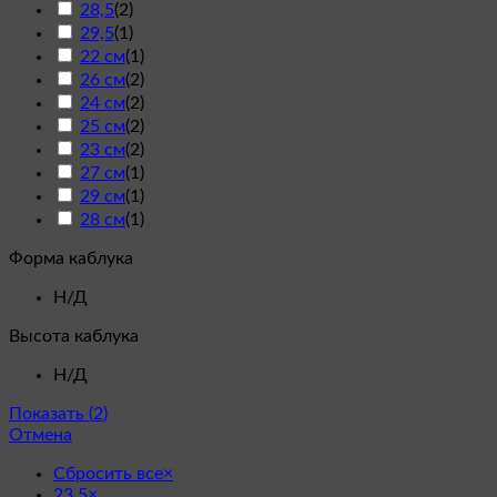
28,5
(
2
)
29,5
(
1
)
22 см
(
1
)
26 см
(
2
)
24 см
(
2
)
25 см
(
2
)
23 см
(
2
)
27 см
(
1
)
29 см
(
1
)
28 см
(
1
)
Форма каблука
Н/Д
Высота каблука
Н/Д
Показать
(
2
)
Отмена
Сбросить все
×
23,5
×