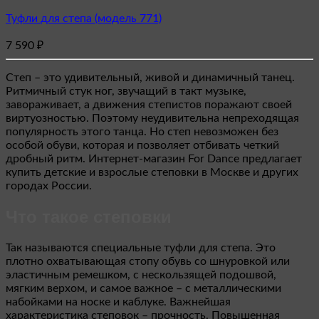
товар
Туфли для степа (модель 771)
имеет
несколько
7 590
₽
вариаций.
Опции
можно
Степ – это удивительный, живой и динамичный танец.
выбрать
Ритмичный стук ног, звучащий в такт музыке,
на
завораживает, а движения степистов поражают своей
странице
виртуозностью. Поэтому неудивительна непреходящая
товара.
популярность этого танца. Но степ невозможен без
особой обуви, которая и позволяет отбивать четкий
дробный ритм. Интернет-магазин For Dance предлагает
купить детские и взрослые степовки в Москве и других
городах России.
Что такое степовки
Так называются специальные туфли для степа. Это
плотно охватывающая стопу обувь со шнуровкой или
эластичным ремешком, с нескользящей подошвой,
мягким верхом, и самое важное – с металлическими
набойками на носке и каблуке. Важнейшая
характеристика степовок – прочность. Повышенная