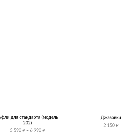
+
уфли для стандарта (модель
Джазовки
202)
2 150
₽
Диапазон
5 590
₽
–
6 990
₽
цен: