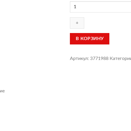
Количество
товара
Туфли
для
танго
(модель
В КОРЗИНУ
23)
Артикул:
3771988
Категори
ие