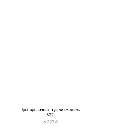
+
+
Тренировочные туфли (модель
Туфли народн
522)
«Вариа
6 390
₽
4 99