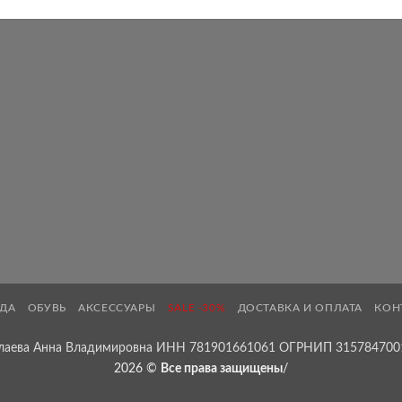
5
590 ₽
–
6
990 ₽
ДА
ОБУВЬ
АКСЕССУАРЫ
SALE -30%
ДОСТАВКА И ОПЛАТА
КОН
лаева Анна Владимировна ИНН 781901661061 ОГРНИП 315784700
2026 ©
Все права защищены
/