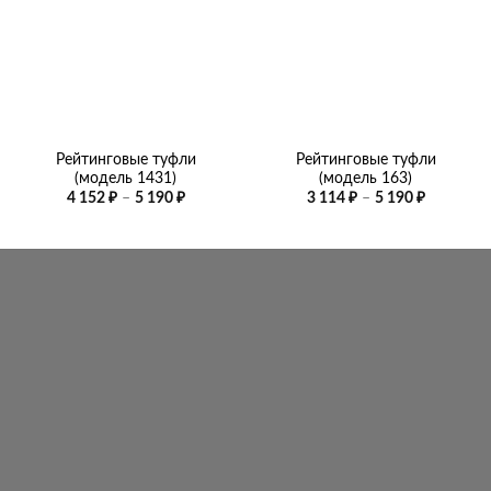
Рейтинговые туфли
Рейтинговые туфли
(модель 1431)
(модель 163)
Диапазон
Диапазо
4 152
₽
–
5 190
₽
3 114
₽
–
5 190
₽
цен:
цен:
4
3
152 ₽
114 ₽
–
–
5
5
190 ₽
190 ₽