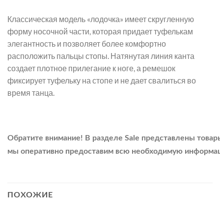
Классическая модель «лодочка» имеет скругленную
форму носочной части, которая придает туфелькам
элегантность и позволяет более комфортно
расположить пальцы стопы. Натянутая линия канта
создает плотное прилегание к ноге, а ремешок
фиксирует туфельку на стопе и не дает свалиться во
время танца.
Обратите
внимание!
В
разделе
Sale
представлены
товар
мы
оперативно
предоставим
всю
необходимую
информа
ПОХОЖИЕ