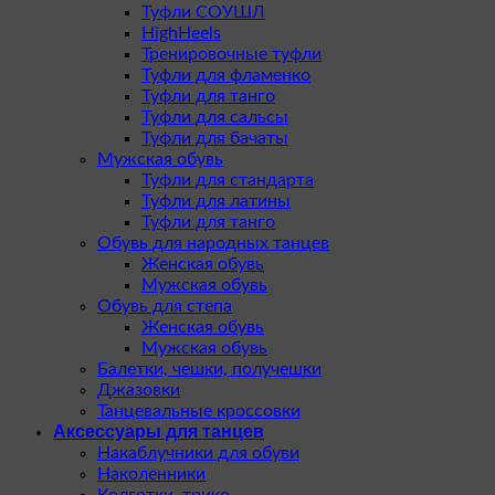
Туфли СОУШЛ
HighHeels
Тренировочные туфли
Туфли для фламенко
Туфли для танго
Туфли для сальсы
Туфли для бачаты
Мужская обувь
Туфли для стандарта
Туфли для латины
Туфли для танго
Обувь для народных танцев
Женская обувь
Мужская обувь
Обувь для степа
Женская обувь
Мужская обувь
Балетки, чешки, получешки
Джазовки
Танцевальные кроссовки
Аксессуары для танцев
Накаблучники для обуви
Наколенники