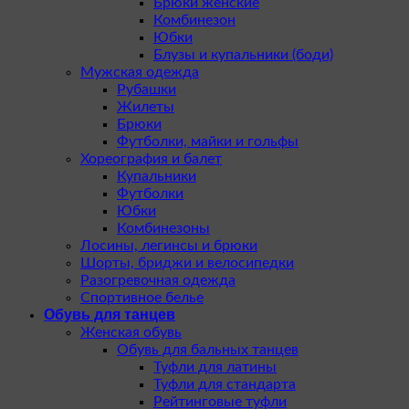
Брюки женские
Комбинезон
Юбки
Блузы и купальники (боди)
Мужская одежда
Рубашки
Жилеты
Брюки
Футболки, майки и гольфы
Хореография и балет
Купальники
Футболки
Юбки
Комбинезоны
Лосины, легинсы и брюки
Шорты, бриджи и велосипедки
Разогревочная одежда
Спортивное белье
Обувь для танцев
Женская обувь
Обувь для бальных танцев
Туфли для латины
Туфли для стандарта
Рейтинговые туфли