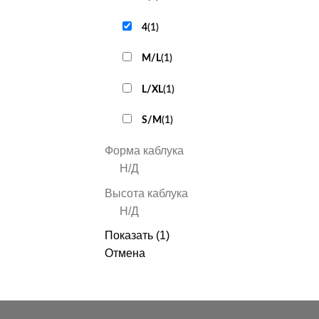
4
(
1
)
M/L
(
1
)
L/XL
(
1
)
S/M
(
1
)
Форма каблука
Н/Д
Высота каблука
Н/Д
Показать
(
1
)
Отмена