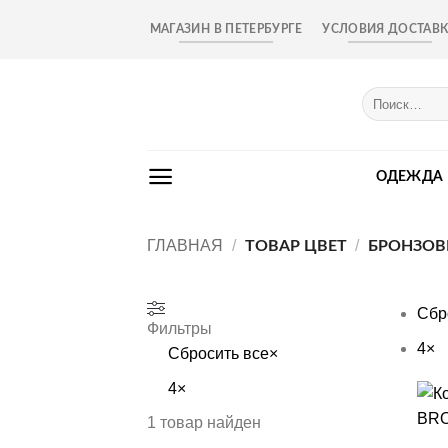
Skip
МАГАЗИН В ПЕТЕРБУРГЕ
УСЛОВИЯ ДОСТАВ
to
content
Искать:
ОДЕЖДА
ГЛАВНАЯ
/
/
ТОВАР ЦВЕТ
БРОНЗО
Сбр
Фильтры
4
×
Сбросить все
×
4
×
+
1
товар найден