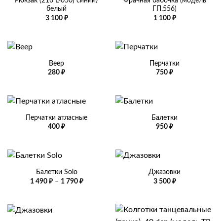
Рюкзак (216 L-050) синий/
Фрачная бабочка (модель
белый
ГП.556)
3 100
₽
1 100
₽
Веер
Перчатки
280
₽
750
₽
Перчатки атласные
Балетки
400
₽
950
₽
Балетки Solo
Джазовки
Диапазон
1 490
₽
–
1 790
₽
3 500
₽
цен:
1
490 ₽
–
1
790 ₽