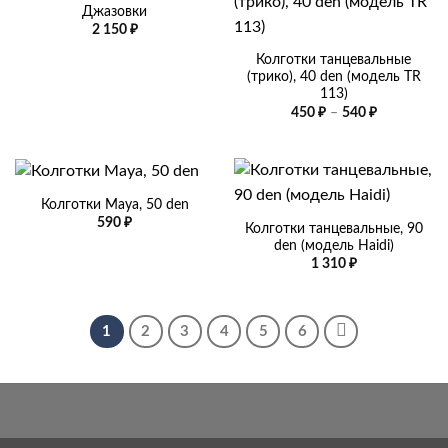
Джазовки
2 150
₽
Колготки танцевальные
(трико), 40 den (модель TR
113)
Диапазон
450
₽
–
540
₽
цен:
450 ₽
–
540 ₽
Колготки Maya, 50 den
590
₽
Колготки танцевальные, 90
den (модель Haidi)
1 310
₽
1
2
3
4
5
6