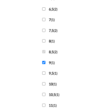
6,5
(
2
)
7
(
1
)
7,5
(
2
)
8
(
1
)
8,5
(
2
)
9
(
1
)
9,5
(
1
)
10
(
1
)
10,5
(
1
)
11
(
1
)