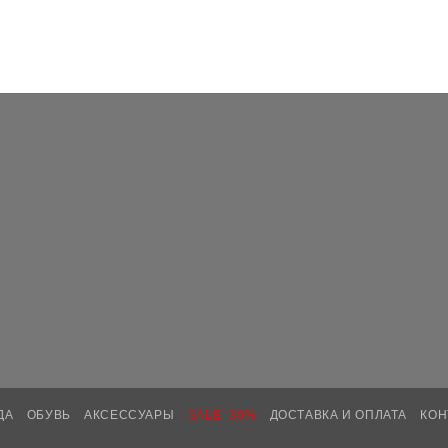
ДА
ОБУВЬ
АКСЕССУАРЫ
SALE -30%
ДОСТАВКА И ОПЛАТА
КОН