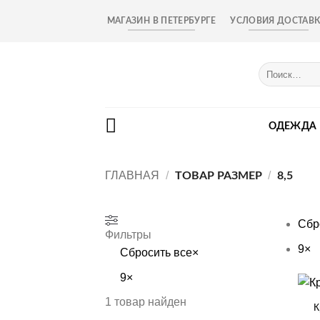
Skip
МАГАЗИН В ПЕТЕРБУРГЕ
УСЛОВИЯ ДОСТАВ
to
content
Искать:
ОДЕЖДА
ГЛАВНАЯ
/
/
ТОВАР РАЗМЕР
8,5
Сбр
Фильтры
9
×
Сбросить все
×
9
×
+
1
товар найден
К