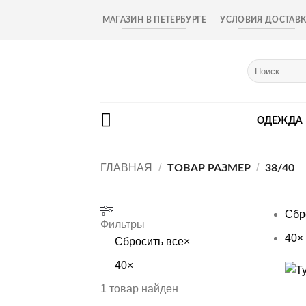
Skip
МАГАЗИН В ПЕТЕРБУРГЕ
УСЛОВИЯ ДОСТАВ
to
content
Искать:
ОДЕЖДА
ГЛАВНАЯ
/
/
ТОВАР РАЗМЕР
38/40
Сбр
Фильтры
40
×
Сбросить все
×
40
×
+
1
товар найден