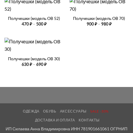
Получешки (модель OB 52)
Получешки (модель OB 70)
Диапазон
Диапазон
–
–
470
₽
500
₽
900
₽
980
₽
цен:
цен:
470 ₽
900 ₽
–
–
500 ₽
980 ₽
Получешки (модель OB 30)
Диапазон
–
630
₽
690
₽
цен:
630 ₽
–
690 ₽
ОДЕЖДА
ОБУВЬ
АКСЕССУАРЫ
SALE -30%
ДОСТАВКА И ОПЛАТА
КОНТАКТЫ
ИП Силаева Анна Владимировна ИНН 781901661061 ОГРНИП