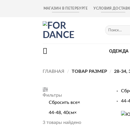
Skip
МАГАЗИН В ПЕТЕРБУРГЕ
УСЛОВИЯ ДОСТАВ
to
content
Искать:
ОДЕЖДА
ГЛАВНАЯ
/
ТОВАР РАЗМЕР
/
28-34,
Сбр
Фильтры
44-
Сбросить все
×
44-48, 40см
×
+
3
товары найдено