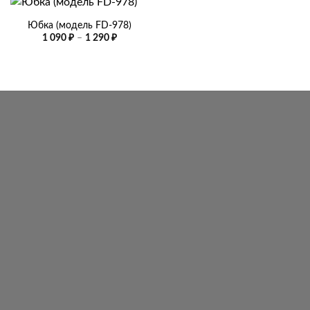
Юбка (модель FD-978)
Диапазон
1 090
₽
–
1 290
₽
цен:
1
090 ₽
–
1
290 ₽