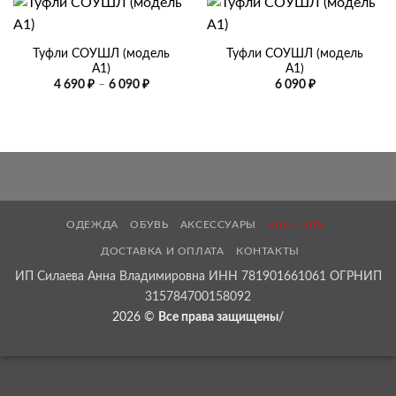
Туфли СОУШЛ (модель
Туфли СОУШЛ (модель
А1)
А1)
Диапазон
4 690
₽
–
6 090
₽
6 090
₽
цен:
4
690 ₽
–
6
090 ₽
ОДЕЖДА
ОБУВЬ
АКСЕССУАРЫ
SALE -30%
ДОСТАВКА И ОПЛАТА
КОНТАКТЫ
ИП Силаева Анна Владимировна ИНН 781901661061 ОГРНИП
315784700158092
2026 ©
Все права защищены
/