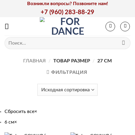
Skip
Возникли вопросы? Позвоните нам!
to
+7 (960) 283-88-29
content
Искать:
ГЛАВНАЯ
/
ТОВАР РАЗМЕР
/
27 СМ
ФИЛЬТРАЦИЯ
Сбросить все
×
6 см
×