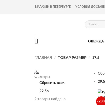
Skip
МАГАЗИН В ПЕТЕРБУРГЕ
УСЛОВИЯ ДОСТАВ
to
content
Искать:
ОДЕЖДА
ГЛАВНАЯ
/
ТОВАР РАЗМЕР
/
17,5
Сбр
Фильтры
29,5
Сбросить все
×
29,5
×
+
2
товары найдено
-23