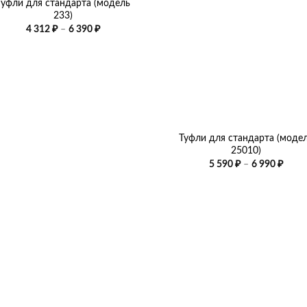
Туфли для стандарта (модель
233)
Диапазон
4 312
₽
–
6 390
₽
цен:
4
312 ₽
–
6
390 ₽
+
Туфли для стандарта (моде
25010)
Диап
5 590
₽
–
6 990
₽
цен:
5
590 ₽
–
6
990 ₽