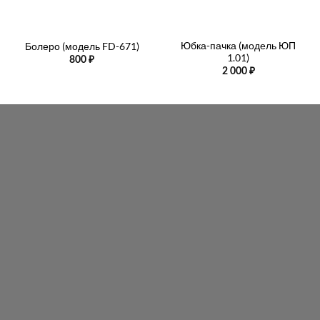
Юбка-пачка (модель ЮП
Болеро (модель FD-671)
1.01)
800
₽
2 000
₽