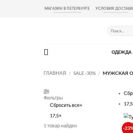
Skip
МАГАЗИН В ПЕТЕРБУРГЕ
УСЛОВИЯ ДОСТАВ
to
content
Искать:
ОДЕЖДА
ГЛАВНАЯ
/
SALE -30%
/
МУЖСКАЯ О
Сбр
Фильтры
17,5
Сбросить все
×
17,5
×
+
1
товар найден
-23