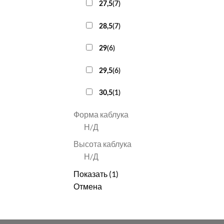
27,5
(
7
)
28,5
(
7
)
29
(
6
)
29,5
(
6
)
30,5
(
1
)
Форма каблука
Н/Д
Высота каблука
Н/Д
Показать
(
1
)
Отмена