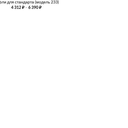
фли для стандарта (модель 233)
Диапазон
–
4 312
₽
6 390
₽
цен:
4
312 ₽
–
6
390 ₽