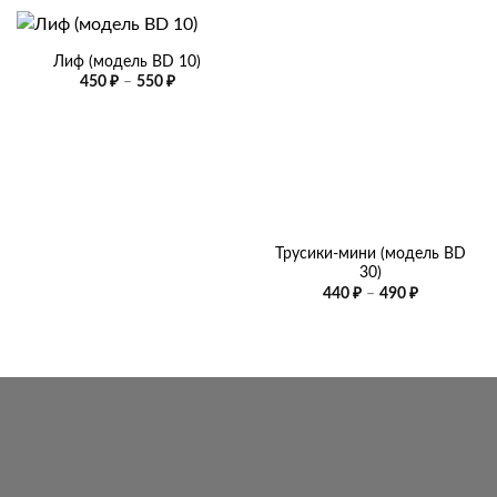
Лиф (модель BD 10)
Диапазон
450
₽
–
550
₽
цен:
450 ₽
–
550 ₽
Трусики-мини (модель BD
30)
Диапазон
440
₽
–
490
₽
цен:
440 ₽
–
490 ₽