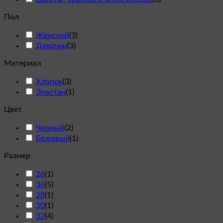
Пол
Женский
(
3
)
Девочки
(
3
)
Материал
Хлопок
(
3
)
Эластан
(
1
)
Цвет
Черный
(
2
)
Бежевый
(
1
)
Размер
26
(
1
)
36
(
5
)
28
(
1
)
30
(
1
)
32
(
4
)