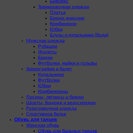
Бифлекс
Тренировочная одежда
Платья
Брюки женские
Комбинезон
Юбки
Блузы и купальники (боди)
Мужская одежда
Рубашки
Жилеты
Брюки
Футболки, майки и гольфы
Хореография и балет
Купальники
Футболки
Юбки
Комбинезоны
Лосины, легинсы и брюки
Шорты, бриджи и велосипедки
Разогревочная одежда
Спортивное белье
Обувь для танцев
Женская обувь
Обувь для бальных танцев