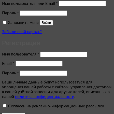
Обязательно
Имя пользователя или Email
*
Обязательно
Пароль
*
Запомнить меня
Войти
Забыли свой пароль?
Регистрация
Обязательно
Имя пользователя
*
Обязательно
Email
*
Обязательно
Пароль
*
Ваши личные данные будут использоваться для
упрощения вашей работы с сайтом, управления доступом
к вашей учётной записи и для других целей, описанных в
нашей
политика конфиденциальности
.
Согласен на рекламно-информационные рассылки