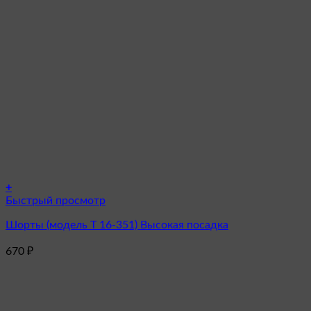
+
Этот
Быстрый просмотр
товар
Шорты (модель Т 16-351) Высокая посадка
имеет
несколько
670
₽
вариаций.
Опции
можно
выбрать
на