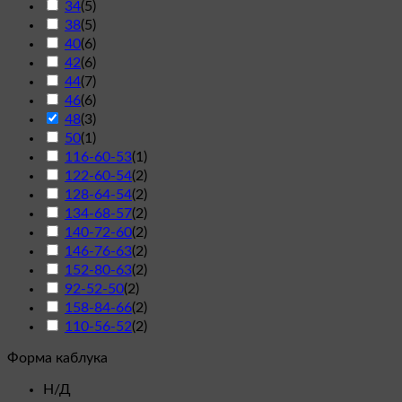
34
(
5
)
38
(
5
)
40
(
6
)
42
(
6
)
44
(
7
)
46
(
6
)
48
(
3
)
50
(
1
)
116-60-53
(
1
)
122-60-54
(
2
)
128-64-54
(
2
)
134-68-57
(
2
)
140-72-60
(
2
)
146-76-63
(
2
)
152-80-63
(
2
)
92-52-50
(
2
)
158-84-66
(
2
)
110-56-52
(
2
)
Форма каблука
Н/Д