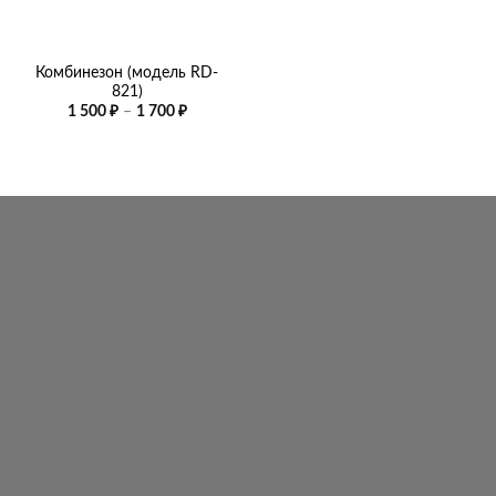
Комбинезон (модель RD-
821)
Диапазон
1 500
₽
–
1 700
₽
цен:
1
500 ₽
–
1
700 ₽