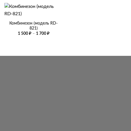
Комбинезон (модель RD-
821)
Диапазон
1 500
₽
–
1 700
₽
цен:
1
500 ₽
–
1
700 ₽