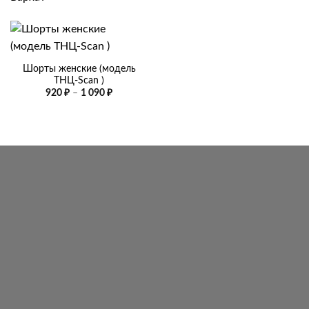
Шорты женские (модель
ТНЦ-Scan )
Диапазон
920
₽
–
1 090
₽
цен:
920 ₽
–
1
090 ₽