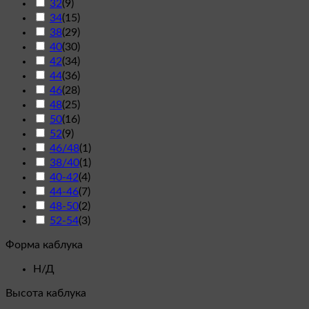
32
(
9
)
34
(
15
)
38
(
29
)
40
(
30
)
42
(
34
)
44
(
36
)
46
(
28
)
48
(
25
)
50
(
16
)
52
(
9
)
46/48
(
1
)
38/40
(
1
)
40-42
(
4
)
44-46
(
7
)
48-50
(
2
)
52-54
(
3
)
Форма каблука
Н/Д
Высота каблука