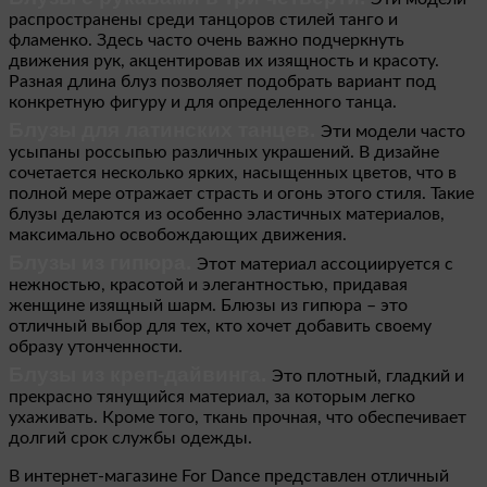
распространены среди танцоров стилей танго и
фламенко. Здесь часто очень важно подчеркнуть
движения рук, акцентировав их изящность и красоту.
Разная длина блуз позволяет подобрать вариант под
конкретную фигуру и для определенного танца.
Блузы для латинских танцев.
Эти модели часто
усыпаны россыпью различных украшений. В дизайне
сочетается несколько ярких, насыщенных цветов, что в
полной мере отражает страсть и огонь этого стиля. Такие
блузы делаются из особенно эластичных материалов,
максимально освобождающих движения.
Блузы из гипюра.
Этот материал ассоциируется с
нежностью, красотой и элегантностью, придавая
женщине изящный шарм. Блюзы из гипюра – это
отличный выбор для тех, кто хочет добавить своему
образу утонченности.
Блузы из креп-дайвинга.
Это плотный, гладкий и
прекрасно тянущийся материал, за которым легко
ухаживать. Кроме того, ткань прочная, что обеспечивает
долгий срок службы одежды.
В интернет-магазине For Dance представлен отличный