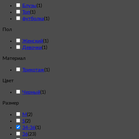
Блузы
(
1
)
Топ
(
1
)
футболка
(
1
)
Пол
Женский
(
1
)
Девочки
(
1
)
Материал
Трикотаж
(
1
)
Цвет
Черный
(
1
)
Размер
M
(
2
)
S
(
2
)
34-36
(
1
)
36
(
23
)