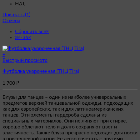
Н/Д
Показать
(
1
)
Отмена
Сбросить все
×
34-36
×
+
Этот
Быстрый просмотр
товар
Футболка укороченная (ТНЦ Tira)
имеет
несколько
1 700
₽
вариаций.
Опции
можно
Блузы для танцев – один из наиболее универсальных
выбрать
предметов верхней танцевальной одежды, подходящих
на
как для европейских, так и для латиноамериканских
странице
танцев. Эти элементы гардероба сделаны из
товара.
специальных материалов. Они не линяют при стирке,
хорошо облегают тело и долго сохраняют цвет и
эластичность. Также блуза прекрасно подходит для носки
в повседневной жизни. Ее легко сочетать с другими