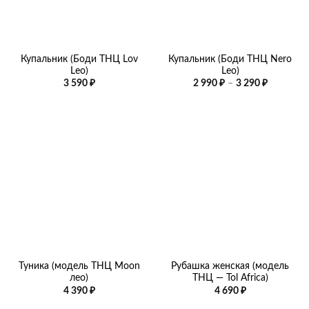
Купальник (Боди ТНЦ Lov
Купальник (Боди ТНЦ Nero
Leo)
Leo)
Диапазо
3 590
₽
2 990
₽
–
3 290
₽
цен:
2
990 ₽
–
3
290 ₽
Туника (модель ТНЦ Moon
Рубашка женская (модель
лео)
ТНЦ — Tol Africa)
4 390
₽
4 690
₽