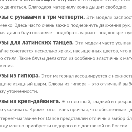
ко двигаться. Благодаря материалу кожа дышит свободно.
зы с рукавами в три четверти.
Эти модели распрос
менко. Здесь часто очень важно подчеркнуть движения рук, 
ная длина блуз позволяет подобрать вариант под конкретну
узы для латинских танцев.
Эти модели часто усыпан
айне сочетается несколько ярких, насыщенных цветов, что в
го стиля. Такие блузы делаются из особенно эластичных м
жения.
узы из гипюра.
Этот материал ассоциируется с нежность
щине изящный шарм. Блюзы из гипюра – это отличный выбор
азу утонченности.
узы из креп-дайвинга.
Это плотный, гладкий и прекра
ко ухаживать. Кроме того, ткань прочная, что обеспечивает
нтернет-магазине For Dance представлен отличный выбор бл
жду можно приобрести недорого и с доставкой по России.