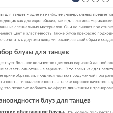
590 ₽
зы для танцев – один из наиболее универсальных предмето
ходящих как для европейских, так и для латиноамерикански
ланы из специальных материалов. Они не линяют при стирке
раняют цвет и эластичность. Также блуза прекрасно подходи
ко сочетать с другими вещами, расширяя свой образ и созда
бор блузы для танцев
ествует большое количество цветовых вариаций данной оде
ше заказать однотонные варианты. В то время как для репе
ее яркие образы, являющиеся частью продуманной программ
стичность, гипоаллергенность, а также хорошее качество в
зу, это позволит добавить комфорта движениям и тренировк
зновидности блуз для танцев
роткие облегающие блузы.
Эти модели пользуются 