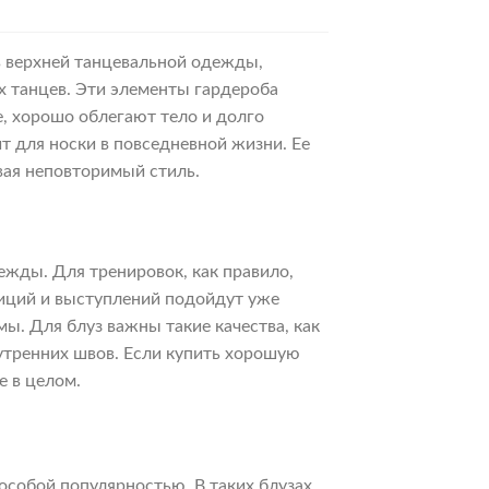
190 ₽
в верхней танцевальной одежды,
х танцев. Эти элементы гардероба
, хорошо облегают тело и долго
т для носки в повседневной жизни. Ее
вая неповторимый стиль.
жды. Для тренировок, как правило,
тиций и выступлений подойдут уже
ы. Для блуз важны такие качества, как
нутренних швов. Если купить хорошую
е в целом.
особой популярностью. В таких блузах