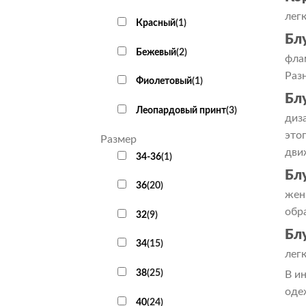
лег
Красный
(
1
)
Блу
Бежевый
(
2
)
фла
Раз
Фиолетовый
(
1
)
Бл
Леопардовый принт
(
3
)
диз
это
Размер
дви
34-36
(
1
)
Бл
36
(
20
)
жен
обр
32
(
9
)
Бл
34
(
15
)
лег
38
(
25
)
В и
оде
40
(
24
)