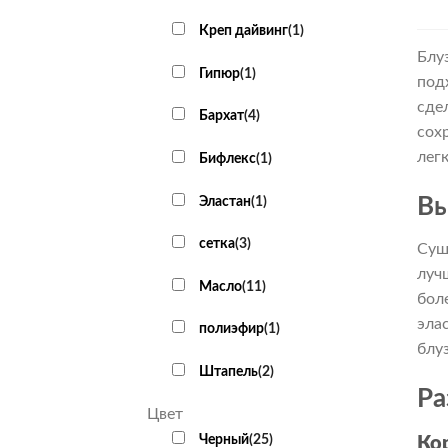
Креп дайвинг
(
1
)
Блу
Гипюр
(
1
)
под
сде
Бархат
(
4
)
сох
лег
Бифлекс
(
1
)
Эластан
(
1
)
Вы
сетка
(
3
)
Сущ
луч
Масло
(
11
)
бол
эла
полиэфир
(
1
)
блу
Штапель
(
2
)
Ра
Цвет
Черный
(
25
)
Ко