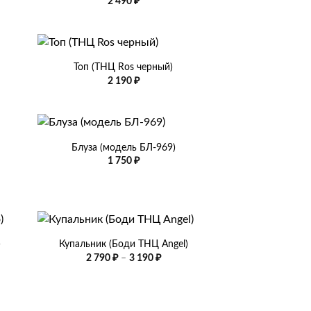
2 490
₽
+
Топ (ТНЦ Ros черный)
азон
2 190
₽
+
Блуза (модель БЛ-969)
1 750
₽
+
)
Купальник (Боди ТНЦ Angel)
азон
Диапазон
2 790
₽
–
3 190
₽
цен:
2
790 ₽
–
3