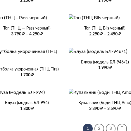
2 250
₽
1 790
₽
+
Топ (ТНЦ — Pass черный)
Топ (ТНЦ Blis черный)
Диапазон
Диап
3 790
₽
–
4 290
₽
2 290
₽
–
2 490
₽
цен:
цен:
3
2
790 ₽
290 ₽
–
–
+
4
2
290 ₽
490 ₽
Блуза (модель БЛ-946/1)
1 990
₽
тболка укороченная (ТНЦ Tira)
1 700
₽
+
Блуза (модель БЛ-994)
Купальник (Боди ТНЦ Amo
Диап
1 800
₽
3 390
₽
–
3 590
₽
цен:
3
390 ₽
–
1
2
3
3