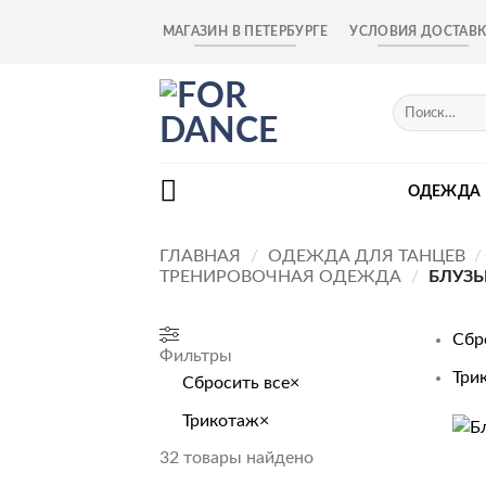
Skip
МАГАЗИН В ПЕТЕРБУРГЕ
УСЛОВИЯ ДОСТАВ
to
content
Искать:
ОДЕЖДА
ГЛАВНАЯ
/
ОДЕЖДА ДЛЯ ТАНЦЕВ
/
ТРЕНИРОВОЧНАЯ ОДЕЖДА
/
БЛУЗЫ
Сбр
Фильтры
Три
Сбросить все
×
Трикотаж
×
+
32
товары найдено