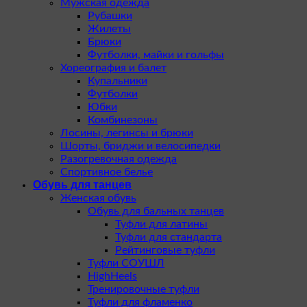
Мужская одежда
Рубашки
Жилеты
Брюки
Футболки, майки и гольфы
Хореография и балет
Купальники
Футболки
Юбки
Комбинезоны
Лосины, легинсы и брюки
Шорты, бриджи и велосипедки
Разогревочная одежда
Спортивное белье
Обувь для танцев
Женская обувь
Обувь для бальных танцев
Туфли для латины
Туфли для стандарта
Рейтинговые туфли
Туфли СОУШЛ
HighHeels
Тренировочные туфли
Туфли для фламенко