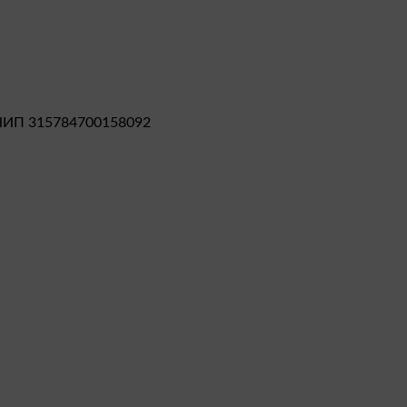
НИП 315784700158092