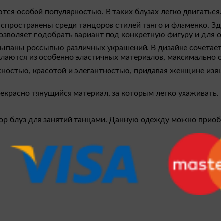
тся особой популярностью. В таких блузах легко двигатьс
спространены среди танцоров стилей танго и фламенко. Зд
позволяет подобрать вариант под конкретную фигуру и для 
сыпаны россыпью различных украшений. В дизайне сочетаетс
 делаются из особенно эластичных материалов, максимальн
жностью, красотой и элегантностью, придавая женщине из
екрасно тянущийся материал, за которым легко ухаживать. 
ор блуз для занятий танцами. Данную одежду можно приобр