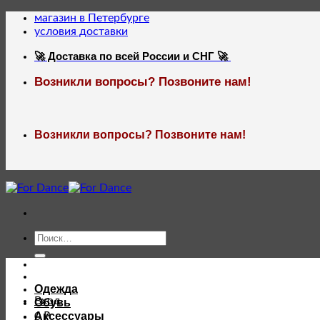
Skip
магазин в Петербурге
to
условия доставки
content
🚀 Доставка по всей России и СНГ 🚀
Возникли вопросы? Позвоните нам!
Возникли вопросы? Позвоните нам!
Искать:
Одежда
Вход
Обувь
Аксессуары
0
₽