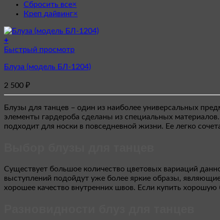
Сбросить все
×
Креп дайвинг
×
+
Этот
Быстрый просмотр
товар
Блуза (модель БЛ-1204)
имеет
несколько
2 500
₽
вариаций.
Опции
можно
Блузы для танцев – один из наиболее универсальных пред
выбрать
элементы гардероба сделаны из специальных материалов. 
на
подходит для носки в повседневной жизни. Ее легко сочет
странице
товара.
Выбор блузы для танцев
Существует большое количество цветовых вариаций данной
выступлений подойдут уже более яркие образы, являющиес
хорошее качество внутренних швов. Если купить хорошую 
Разновидности блуз для танцев