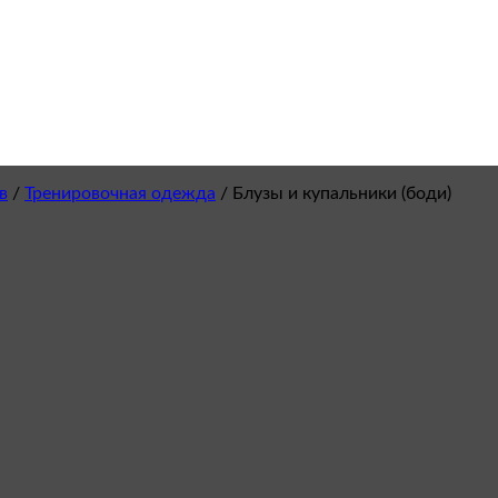
в
/
Тренировочная одежда
/
Блузы и купальники (боди)