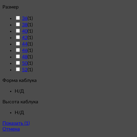
Размер
36
(
1
)
38
(
1
)
40
(
1
)
42
(
1
)
44
(
1
)
46
(
1
)
48
(
1
)
50
(
1
)
52
(
1
)
Форма каблука
Н/Д
Высота каблука
Н/Д
Показать
(
1
)
Отмена