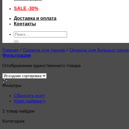
SALE -30%
Доставка и оплата
Контакты
Искать:
Главная
/
Одежда для танцев
/
Одежда для бальных танце
Фильтрация
Отображение единственного товара
Фильтры
Сбросить все
×
Креп дайвинг
×
1
товар найден
Категория