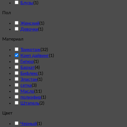
Блузы
(
1
)
Пол
Женский
(
1
)
Девочки
(
1
)
Материал
Трикотаж
(
32
)
Креп дайвинг
(
1
)
Гипюр
(
1
)
Бархат
(
4
)
Бифлекс
(
1
)
Эластан
(
1
)
сетка
(
3
)
Масло
(
11
)
полиэфир
(
1
)
Штапель
(
2
)
Цвет
Черный
(
1
)