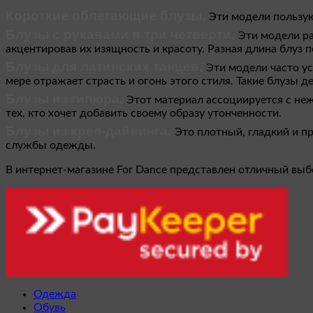
Короткие облегающие блузы.
Эти модели пользую
Блузы с рукавами в три четверти.
Эти модели ра
акцентировав их изящность и красоту. Разная длина блуз 
Блузы для латинских танцев.
Эти модели часто у
мере отражает страсть и огонь этого стиля. Такие блузы
Блузы из гипюра.
Этот материал ассоциируется с не
тех, кто хочет добавить своему образу утонченности.
Блузы из креп-дайвинга.
Это плотный, гладкий и пр
службы одежды.
В интернет-магазине For Dance представлен отличный выб
Одежда
Обувь