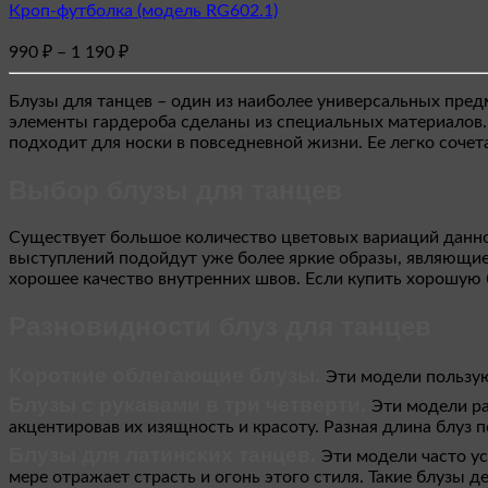
Кроп-футболка (модель RG602.1)
имеет
несколько
Диапазон
990
₽
–
1 190
₽
вариаций.
цен:
Опции
990 ₽
можно
Блузы для танцев – один из наиболее универсальных пред
–
выбрать
элементы гардероба сделаны из специальных материалов. 
1
на
подходит для носки в повседневной жизни. Ее легко сочет
странице
190 ₽
товара.
Выбор блузы для танцев
Существует большое количество цветовых вариаций данной
выступлений подойдут уже более яркие образы, являющиес
хорошее качество внутренних швов. Если купить хорошую 
Разновидности блуз для танцев
Короткие облегающие блузы.
Эти модели пользую
Блузы с рукавами в три четверти.
Эти модели ра
акцентировав их изящность и красоту. Разная длина блуз 
Блузы для латинских танцев.
Эти модели часто у
мере отражает страсть и огонь этого стиля. Такие блузы