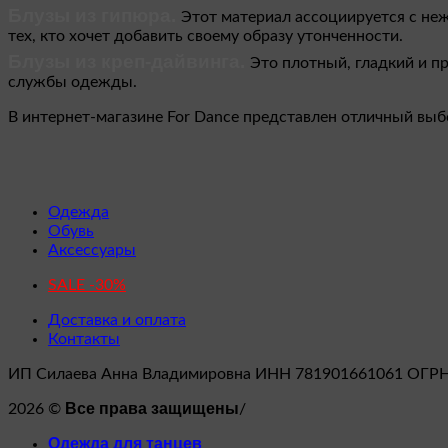
Блузы из гипюра.
Этот материал ассоциируется с не
тех, кто хочет добавить своему образу утонченности.
Блузы из креп-дайвинга.
Это плотный, гладкий и пр
службы одежды.
В интернет-магазине For Dance представлен отличный выб
Одежда
Обувь
Аксессуары
SALE -30%
Доставка и оплата
Контакты
ИП Силаева Анна Владимировна ИНН 781901661061 ОГР
Все права защищены
2026 ©
/
Одежда для танцев