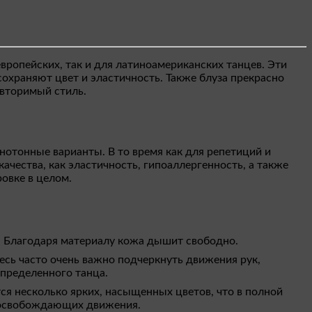
вропейских, так и для латиноамериканских танцев. Эти
охраняют цвет и эластичность. Также блуза прекрасно
овторимый стиль.
нотонные варианты. В то время как для репетиций и
чества, как эластичность, гипоаллергенность, а также
овке в целом.
я. Благодаря материалу кожа дышит свободно.
есь часто очень важно подчеркнуть движения рук,
определенного танца.
я несколько ярких, насыщенных цветов, что в полной
о освобождающих движения.