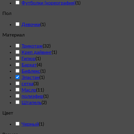
Футболки (хореография)
(
1
)
Пол
Девочки
(
1
)
Материал
Трикотаж
(
32
)
Креп дайвинг
(
1
)
Гипюр
(
1
)
Бархат
(
4
)
Бифлекс
(
1
)
Эластан
(
1
)
сетка
(
3
)
Масло
(
11
)
полиэфир
(
1
)
Штапель
(
2
)
Цвет
Черный
(
1
)