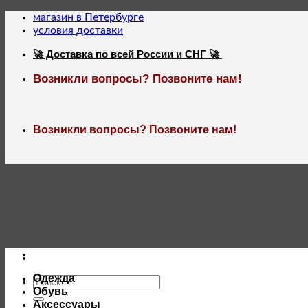
Skip
магазин в Петербурге
to
условия доставки
content
🚀 Доставка по всей России и СНГ 🚀
Возникли вопросы? Позвоните нам!
Возникли вопросы? Позвоните нам!
Одежда
Искать:
Обувь
Аксессуары