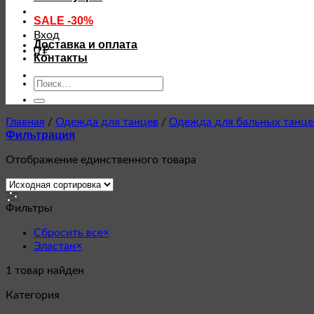
SALE -30%
Вход
Доставка и оплата
0
₽
Контакты
Искать:
Главная
/
Одежда для танцев
/
Одежда для бальных танце
Фильтрация
Отображение единственного товара
Фильтры
Сбросить все
×
Эластан
×
1
товар найден
Категория