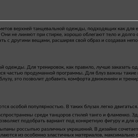
метов верхней танцевальной одежды, подходящих как для е
Они не линяют при стирке, хорошо облегают тело и долго с
ать с другими вещами, расширяя свой образ и создавая неп
 одежды. Для тренировок, как правило, лучше заказать од
я частью продуманной программы. Для блуз важны такие ка
блузу, это позволит добавить комфорта движениям и тренир
тся особой популярностью. В таких блузах легко двигатьс
спространены среди танцоров стилей танго и фламенко. Зд
позволяет подобрать вариант под конкретную фигуру и для 
сыпаны россыпью различных украшений. В дизайне сочетаетс
 делаются из особенно эластичных материалов, максимальн