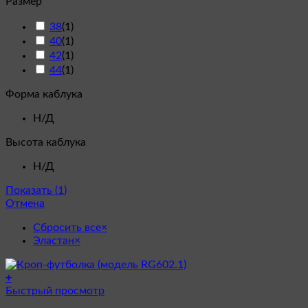
Размер
38
(
1
)
40
(
1
)
42
(
1
)
44
(
1
)
Форма каблука
Н/Д
Высота каблука
Н/Д
Показать
(
1
)
Отмена
Сбросить все
×
Эластан
×
+
Этот
Быстрый просмотр
товар