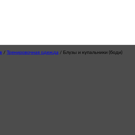
в
/
Тренировочная одежда
/
Блузы и купальники (боди)