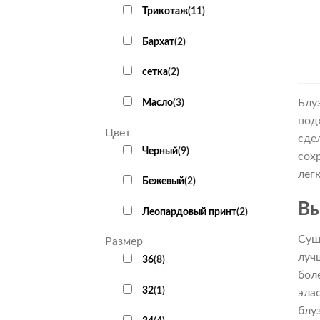
Трикотаж
(
11
)
Бархат
(
2
)
сетка
(
2
)
Блу
Масло
(
3
)
под
Цвет
сде
Черный
(
9
)
сох
лег
Бежевый
(
2
)
Вы
Леопардовый принт
(
2
)
Сущ
Размер
луч
36
(
8
)
бол
32
(
1
)
эла
блу