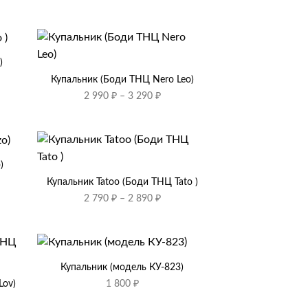
₽
+
)
Купальник (Боди ТНЦ Nero Leo)
₽
Диапазон
2 990
₽
–
3 290
₽
цен:
2
990 ₽
+
–
)
3
Купальник Tatoo (Боди ТНЦ Tato )
290 ₽
Диапазон
2 790
₽
–
2 890
₽
цен:
2
+
790 ₽
–
Купальник (модель КУ-823)
2
1 800
₽
Lov)
890 ₽
азон