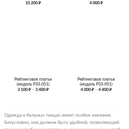
10 200
₽
4 000
₽
Рейтинговое платье
Рейтинговое платье
(модель Р33-051)
(модель Р33-051)
Диапазон
Диапазо
3 100
₽
–
3 400
₽
4 000
₽
–
4 400
₽
цен:
цен:
3
4
100 ₽
000 ₽
–
–
3
4
400 ₽
400 ₽
Одежда в бальных танцах имеет особое значение.
Безусловно, она должна быть удобной, позволяющей