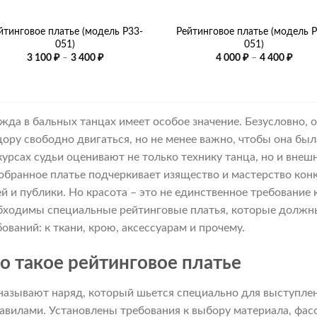
+
йтинговое платье (модель Р33-
Рейтинговое платье (модель Р
051)
051)
Диапазон
Диап
3 100
₽
–
3 400
₽
4 000
₽
–
4 400
₽
цен:
цен:
3
4
100 ₽
000 ₽
–
–
3
4
400 ₽
400 ₽
жда в бальных танцах имеет особое значение. Безусловно,
цору свободно двигаться, но не менее важно, чтобы она бы
курсах судьи оценивают не только технику танца, но и внеш
обранное платье подчеркивает изящество и мастерство конк
ей и публики. Но красота – это не единственное требование
бходимы специальные рейтинговые платья, которые должны
бований: к ткани, крою, аксессуарам и прочему.
о такое рейтинговое платье
 называют наряд, который шьется специально для выступле
равилами. Установлены требования к выбору материала, фасо