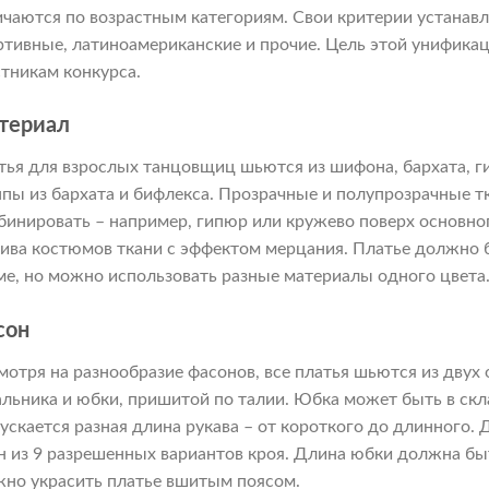
ичаются по возрастным категориям. Свои критерии устанавл
ртивные, латиноамериканские и прочие. Цель этой унификац
стникам конкурса.
териал
тья для взрослых танцовщиц шьются из шифона, бархата, г
ппы из бархата и бифлекса. Прозрачные и полупрозрачные т
бинировать – например, гипюр или кружево поверх основног
ива костюмов ткани с эффектом мерцания. Платье должно 
ме, но можно использовать разные материалы одного цвета
сон
мотря на разнообразие фасонов, все платья шьются из двух
альника и юбки, пришитой по талии. Юбка может быть в скла
ускается разная длина рукава – от короткого до длинного
н из 9 разрешенных вариантов кроя. Длина юбки должна бы
но украсить платье вшитым поясом.