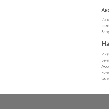
Ак
Из 
вол
Зап
На
Инт
рей
Асс
кон
фот