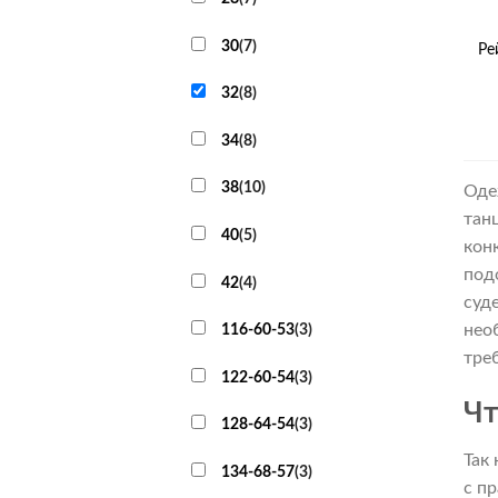
+
30
(
7
)
Ре
32
(
8
)
34
(
8
)
38
(
10
)
Оде
тан
40
(
5
)
кон
под
42
(
4
)
суд
нео
116-60-53
(
3
)
тре
122-60-54
(
3
)
Чт
128-64-54
(
3
)
Так
134-68-57
(
3
)
с п