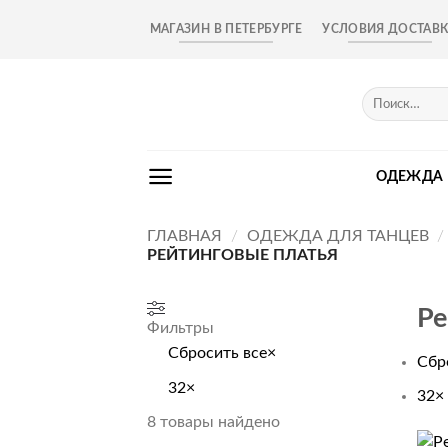
Skip
МАГАЗИН В ПЕТЕРБУРГЕ
УСЛОВИЯ ДОСТАВ
to
content
Искать:
ОДЕЖДА
ГЛАВНАЯ
/
ОДЕЖДА ДЛЯ ТАНЦЕВ
/
РЕЙТИНГОВЫЕ ПЛАТЬЯ
Ре
Фильтры
Сбросить все
×
Сбр
32
×
32
×
8
товары найдено