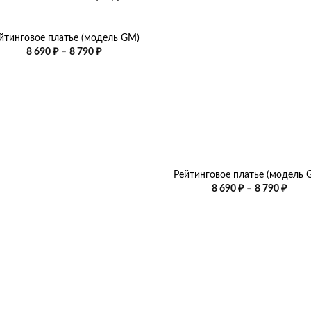
йтинговое платье (модель GM)
Диапазон
8 690
₽
–
8 790
₽
цен:
8
690 ₽
–
8
790 ₽
+
Рейтинговое платье (модель 
Диап
8 690
₽
–
8 790
₽
цен:
8
690 ₽
–
8
790 ₽