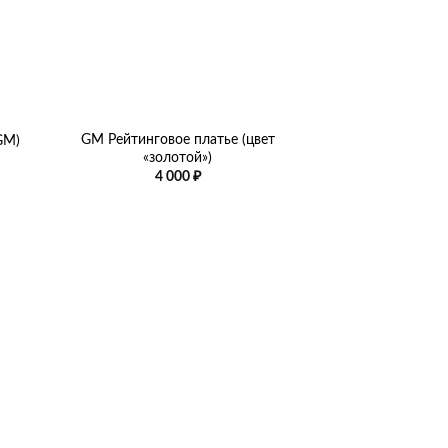
+
GM Рейтинговое платье (цвет
GM)
«золотой»)
4 000
₽