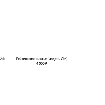
+
GM)
Рейтинговое платье (модель GM)
азон
4 000
₽