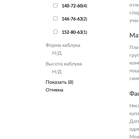
отл
140-72-60
(
4
)
спо
146-76-63
(
2
)
уча
152-80-63
(
1
)
Ма
Форма каблука
Пла
Н/Д
гру
ком
Высота каблука
пош
Н/Д
гам
Показать
(
8
)
Отмена
Фа
Нес
куп
Доп
оди
Мож