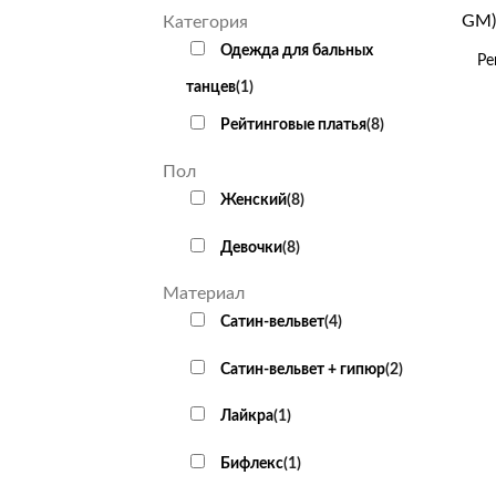
+
Категория
Одежда для бальных
Ре
танцев
(
1
)
Рейтинговые платья
(
8
)
Пол
Женский
(
8
)
Девочки
(
8
)
Материал
Сатин-вельвет
(
4
)
Сатин-вельвет + гипюр
(
2
)
Лайкра
(
1
)
Бифлекс
(
1
)