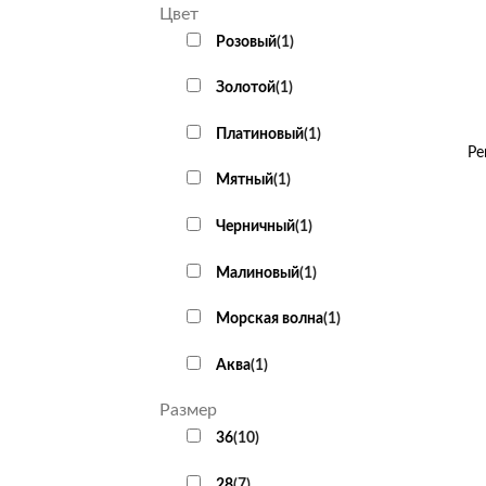
Цвет
Розовый
(
1
)
Золотой
(
1
)
+
Платиновый
(
1
)
Ре
Мятный
(
1
)
Черничный
(
1
)
Малиновый
(
1
)
Морская волна
(
1
)
Аква
(
1
)
Размер
36
(
10
)
28
(
7
)