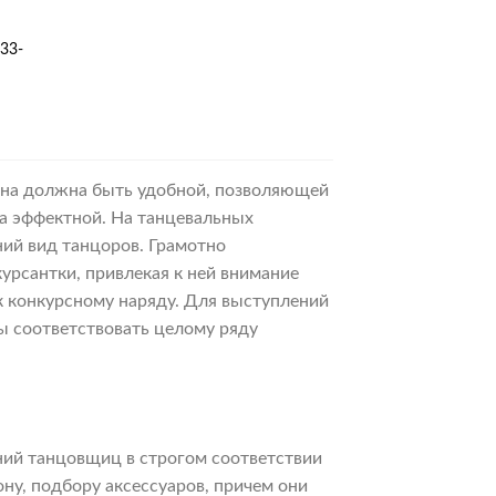
33-
азон
 она должна быть удобной, позволяющей
ла эффектной. На танцевальных
ний вид танцоров. Грамотно
урсантки, привлекая к ней внимание
 к конкурсному наряду. Для выступлений
 соответствовать целому ряду
ний танцовщиц в строгом соответствии
ну, подбору аксессуаров, причем они