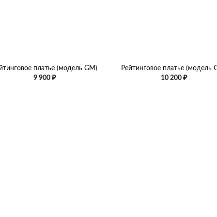
+
йтинговое платье (модель GM)
Рейтинговое платье (модель 
9 900
₽
10 200
₽