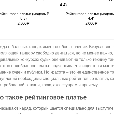
+
ейтинговое платье (модель Р
Рейтинговое платье (модель
8.3)
4.4)
2 500
₽
2 000
₽
жда в бальных танцах имеет особое значение. Безусловно, 
воляющей танцору свободно двигаться, но не менее важно,
цевальных конкурсах судьи оценивают не только технику тан
мотно подобранное платье подчеркивает изящество и мастер
мание судей и публики. Но красота – это не единственное т
туплений необходимы специальные рейтинговые платья, ко
у требований: к ткани, крою, аксессуарам и прочему.
о такое рейтинговое платье
 называют наряд, который шьется специально для выступле