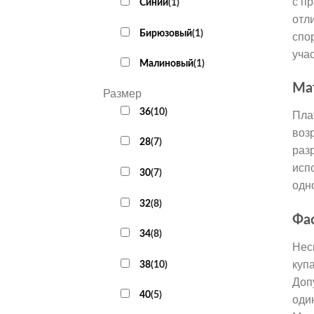
с п
Cиний
(
1
)
отл
Бирюзовый
(
1
)
спо
уча
Малиновый
(
1
)
Ма
Размер
36
(
10
)
Пла
воз
28
(
7
)
раз
исп
30
(
7
)
одн
32
(
8
)
Фа
34
(
8
)
Нес
куп
38
(
10
)
Доп
40
(
5
)
оди