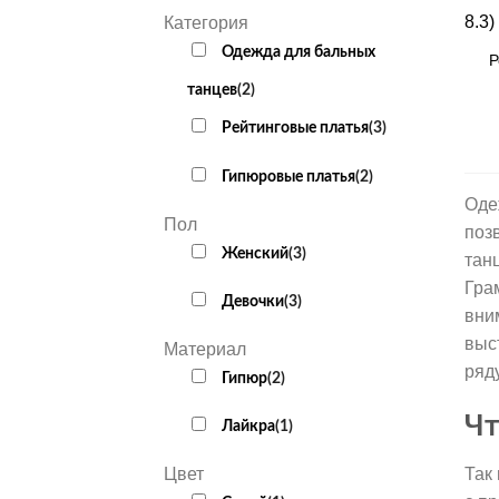
+
Категория
Одежда для бальных
Р
танцев
(
2
)
Рейтинговые платья
(
3
)
Гипюровые платья
(
2
)
Оде
Пол
поз
Женский
(
3
)
тан
Гра
Девочки
(
3
)
вни
выс
Материал
ряд
Гипюр
(
2
)
Чт
Лайкра
(
1
)
Так
Цвет