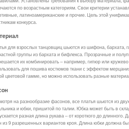
равилами. Установлены требования к выбору материала, фа
ичаются по возрастным категориям. Свои критерии устанав
ртивные, латиноамериканские и прочие. Цель этой унифика
стникам конкурса.
териал
тья для взрослых танцовщиц шьются из шифона, бархата, 
растной группы из бархата и бифлекса. Прозрачные и полу
решается их комбинировать – например, гипюр или кружево
ользовать для пошива костюмов ткани с эффектом мерцани
ой цветовой гамме, но можно использовать разные материа
сон
мотря на разнообразие фасонов, все платья шьются из дву
альника и юбки, пришитой по талии. Юбка может быть в склад
ускается разная длина рукава – от короткого до длинного.
н из 9 разрешенных вариантов кроя. Длина юбки должна бы