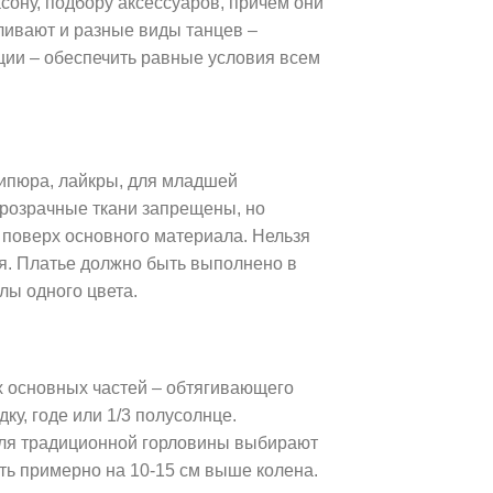
сону, подбору аксессуаров, причем они
ливают и разные виды танцев –
ции – обеспечить равные условия всем
гипюра, лайкры, для младшей
прозрачные ткани запрещены, но
 поверх основного материала. Нельзя
я. Платье должно быть выполнено в
лы одного цвета.
х основных частей – обтягивающего
ку, годе или 1/3 полусолнце.
 Для традиционной горловины выбирают
ть примерно на 10-15 см выше колена.