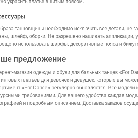
но украсить платье вшитым поясом.
сессуары
образа танцовщицы необходимо исключить все детали, не г
аны, шлейф, оборки. Не разрешено нашивать аппликации, у
рещено использовать шарфы, декоративные пояса и бижут
ше предложение
ернет-магазин одежды и обуви для бальных танцев «For D
тинговых платьев для девочек и девушек, которые вы может
ортимент «For Dance» регулярно обновляется. Все модели и
курсными требованиями. Для вашего удобства каждая моде
ографией и подробным описанием. Доставка заказов осущес