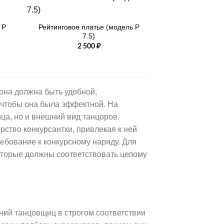
+
 Р
Рейтинговое платье (модель Р
7.5)
2 500
₽
она должна быть удобной,
 чтобы она была эффектной. На
ца, но и внешний вид танцоров.
ство конкурсантки, привлекая к ней
ребование к конкурсному наряду. Для
торые должны соответствовать целому
ний танцовщиц в строгом соответствии