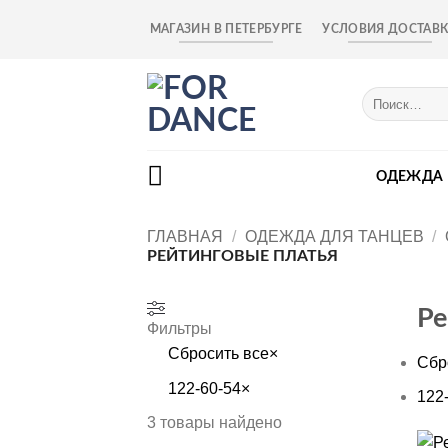
Skip
МАГАЗИН В ПЕТЕРБУРГЕ
УСЛОВИЯ ДОСТАВ
to
content
Искать:
ОДЕЖДА
ГЛАВНАЯ
/
ОДЕЖДА ДЛЯ ТАНЦЕВ
/
РЕЙТИНГОВЫЕ ПЛАТЬЯ
Ре
Фильтры
Сбросить все
×
Сбр
122-60-54
×
122
3
товары найдено