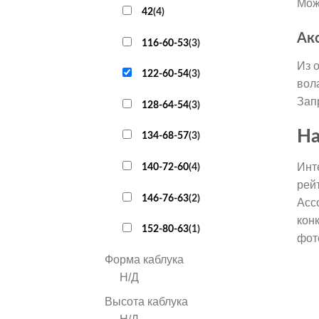
Мож
42
(
4
)
Ак
116-60-53
(
3
)
Из 
122-60-54
(
3
)
вол
Зап
128-64-54
(
3
)
На
134-68-57
(
3
)
Инт
140-72-60
(
4
)
рей
146-76-63
(
2
)
Асс
кон
152-80-63
(
1
)
фот
Форма каблука
Н/Д
Высота каблука