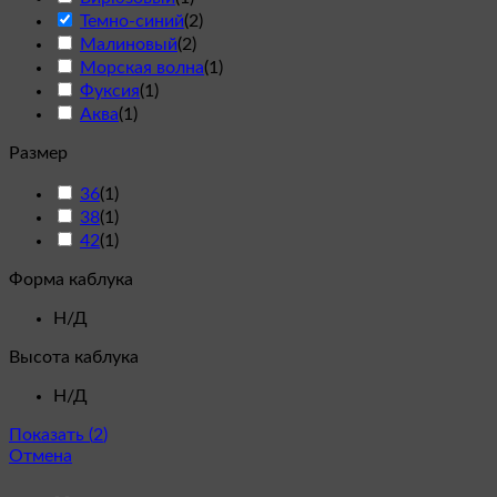
Темно-синий
(
2
)
Малиновый
(
2
)
Морская волна
(
1
)
Фуксия
(
1
)
Аква
(
1
)
Размер
36
(
1
)
38
(
1
)
42
(
1
)
Форма каблука
Н/Д
Высота каблука
Н/Д
Показать
(
2
)
Отмена