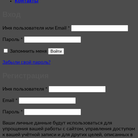
Контакты
Вход
Обязательно
Имя пользователя или Email
*
Обязательно
Пароль
*
Запомнить меня
Войти
Забыли свой пароль?
Регистрация
Обязательно
Имя пользователя
*
Обязательно
Email
*
Обязательно
Пароль
*
Ваши личные данные будут использоваться для
упрощения вашей работы с сайтом, управления доступом
к вашей учётной записи и для других целей, описанных в