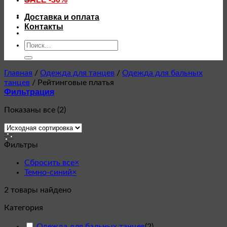
Доставка и оплата
Контакты
Искать:
Главная
/
Одежда для танцев
/
Одежда для бальных
танцев
/
Рейтинговые платья
Фильтрация
Показаны все (2)
Фильтры
Сбросить все
×
Темно-синий
×
2
товары найдено
Категория
Одежда для бальных танцев
(
2
)