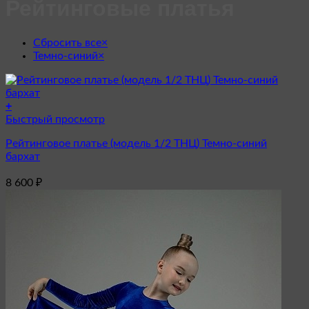
Рейтинговые платья
Сбросить все
×
Темно-синий
×
+
Этот
Быстрый просмотр
товар
Рейтинговое платье (модель 1/2 ТНЦ) Темно-синий
имеет
бархат
несколько
вариаций.
8 600
₽
Опции
можно
выбрать
на
странице
товара.