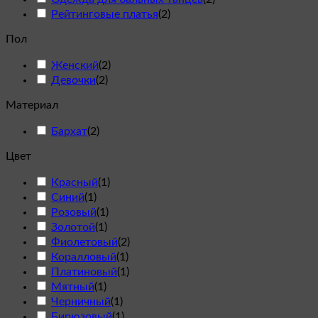
Рейтинговые платья
(
2
)
Пол
Женский
(
2
)
Девочки
(
2
)
Материал
Бархат
(
2
)
Цвет
Красный
(
1
)
Cиний
(
1
)
Розовый
(
1
)
Золотой
(
1
)
Фиолетовый
(
2
)
Коралловый
(
1
)
Платиновый
(
1
)
Мятный
(
1
)
Черничный
(
1
)
Бирюзовый
(
1
)