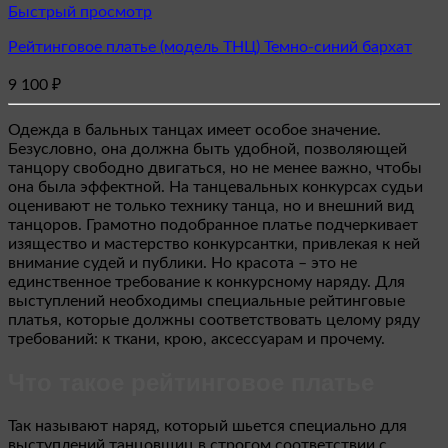
Этот
Быстрый просмотр
товар
Рейтинговое платье (модель ТНЦ) Темно-синий бархат
имеет
несколько
9 100
₽
вариаций.
Опции
можно
Одежда в бальных танцах имеет особое значение.
выбрать
Безусловно, она должна быть удобной, позволяющей
на
танцору свободно двигаться, но не менее важно, чтобы
странице
она была эффектной. На танцевальных конкурсах судьи
товара.
оценивают не только технику танца, но и внешний вид
танцоров. Грамотно подобранное платье подчеркивает
изящество и мастерство конкурсантки, привлекая к ней
внимание судей и публики. Но красота – это не
единственное требование к конкурсному наряду. Для
выступлений необходимы специальные рейтинговые
платья, которые должны соответствовать целому ряду
требований: к ткани, крою, аксессуарам и прочему.
Что такое рейтинговое платье
Так называют наряд, который шьется специально для
выступлений танцовщиц в строгом соответствии с