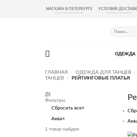
Skip
МАГАЗИН В ПЕТЕРБУРГЕ
УСЛОВИЯ ДОСТАВ
to
content
Искать:
ОДЕЖДА
ГЛАВНАЯ
/
ОДЕЖДА ДЛЯ ТАНЦЕВ
/
ТАНЦЕВ
/
РЕЙТИНГОВЫЕ ПЛАТЬЯ
Ре
Фильтры
Сбросить все
×
Сбр
Аква
×
Акв
1
товар найден