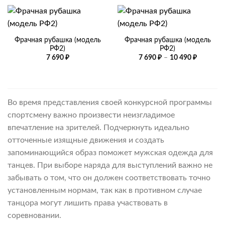
Фрачная рубашка (модель
Фрачная рубашка (модель
РФ2)
РФ2)
Диапазо
7 690
₽
7 690
₽
–
10 490
₽
цен:
7
690 ₽
–
10
490 ₽
Во время представления своей конкурсной программы
спортсмену важно произвести неизгладимое
впечатление на зрителей. Подчеркнуть идеально
отточенные изящные движения и создать
запоминающийся образ поможет мужская одежда для
танцев. При выборе наряда для выступлений важно не
забывать о том, что он должен соответствовать точно
установленным нормам, так как в противном случае
танцора могут лишить права участвовать в
соревновании.