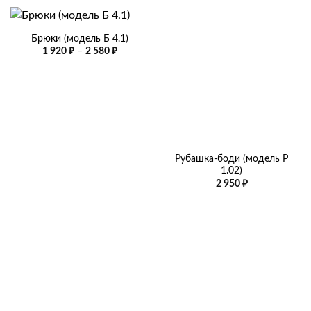
Брюки (модель Б 4.1)
Диапазон
1 920
₽
–
2 580
₽
цен:
1
920 ₽
–
2
580 ₽
Рубашка-боди (модель Р
1.02)
2 950
₽