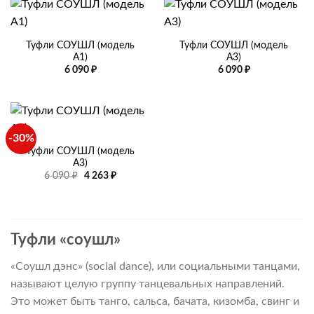
6
090 ₽
Туфли СОУШЛ (модель
Туфли СОУШЛ (модель
А1)
А3)
6 090
₽
6 090
₽
-30%
Туфли СОУШЛ (модель
А3)
Первоначальная
Текущая
6 090
₽
4 263
₽
цена
цена:
составляла
4
6
263 ₽.
090 ₽.
Туфли «соушл»
«Соушл дэнс» (social dance), или социальными танцами,
называют целую группу танцевальных направлений.
Это может быть танго, сальса, бачата, кизомба, свинг и