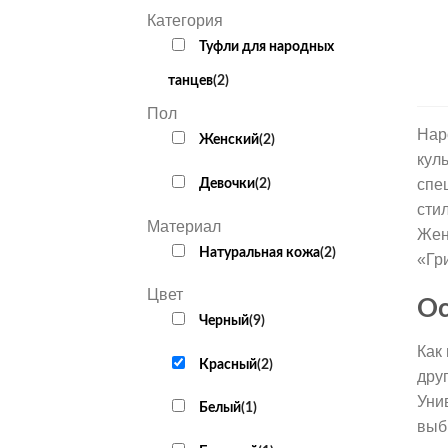
Категория
Туфли для народных
танцев
(
2
)
Пол
Нар
Женский
(
2
)
кул
Девочки
(
2
)
спе
сти
Материал
Жен
Натуральная кожа
(
2
)
«Гр
Цвет
Ос
Черный
(
9
)
Как
Красный
(
2
)
дру
Уни
Белый
(
1
)
выб