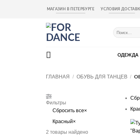
Skip
МАГАЗИН В ПЕТЕРБУРГЕ
УСЛОВИЯ ДОСТАВ
to
content
Искать:
ОДЕЖДА
ГЛАВНАЯ
/
ОБУВЬ ДЛЯ ТАНЦЕВ
/
ОБ
Сбр
Фильтры
Кра
Сбросить все
×
Красный
×
+
2
товары найдено