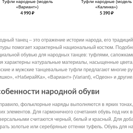
Туфли народные (модель
Туфли народные (модель
«Вариант»)
«Калинка»)
4 990
₽
5 390
₽
одный танец – это отражение истории народа, его традиций
ьтуры помогает характерный национальный костюм. Подобн
циальной обувью для народных танцев: туфлями, сапожками
ля характерны натуральные материалы, насыщенные цвета,
ские и мужские танцевальные туфли предлагают многие рус
ишко», «НабирайКа», «Вариант» (Variant), «Одеон» и другие
обенности народной обуви
 правило, фольклорные наряды выполняются в ярких тонах,
гих элементов. Для гармоничного сочетания обувь под них в
версальными считаются черный, белый и красный. Для доб
рать золотые или серебряные оттенки туфель. Обувь для н