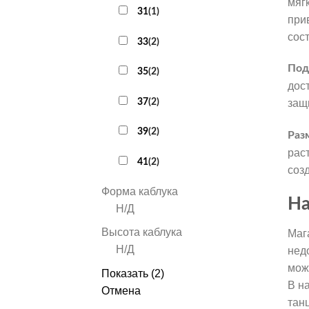
мяг
31
(
1
)
при
сос
33
(
2
)
Под
35
(
2
)
дос
37
(
2
)
защ
39
(
2
)
Раз
рас
41
(
2
)
соз
Форма каблука
На
Н/Д
Высота каблука
Маг
Н/Д
нед
мож
Показать
(
2
)
В н
Отмена
тан