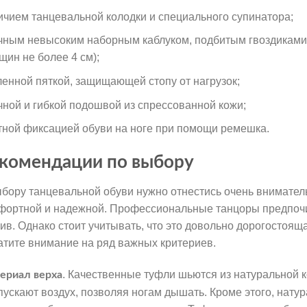
ичием танцевальной колодки и специального супинатора;
чным невысоким наборным каблуком, подбитым гвоздиками (
щин не более 4 см);
ленной пяткой, защищающей стопу от нагрузок;
чной и гибкой подошвой из спрессованной кожи;
тной фиксацией обуви на ноге при помощи ремешка.
комендации по выбору
ыбору танцевальной обуви нужно отнестись очень внимател
фортной и надежной. Профессиональные танцоры предпоч
ив. Однако стоит учитывать, что это довольно дорогостоящ
атите внимание на ряд важных критериев.
. Качественные туфли шьются из натуральной 
ериал верха
пускают воздух, позволяя ногам дышать. Кроме этого, нату