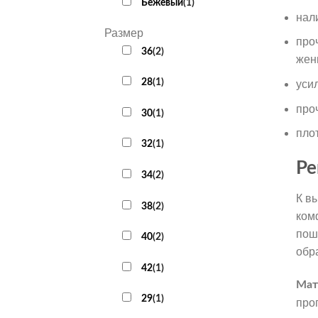
Бежевый
(
1
)
нал
Размер
про
36
(
2
)
жен
28
(
1
)
уси
про
30
(
1
)
пло
32
(
1
)
Ре
34
(
2
)
К в
38
(
2
)
ком
пош
40
(
2
)
обр
42
(
1
)
Мат
29
(
1
)
про