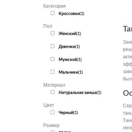
Категория
Кроссовки
(
1
)
Пол
Та
Женский
(
1
)
Зан
Девочки
(
1
)
реа
акт
Мужской
(
1
)
эфф
зав
Мальчики
(
1
)
был
Материал
Ос
Натуральная замша
(
1
)
Цвет
Сер
Черный
(
1
)
тан
Тан
Размер
лег