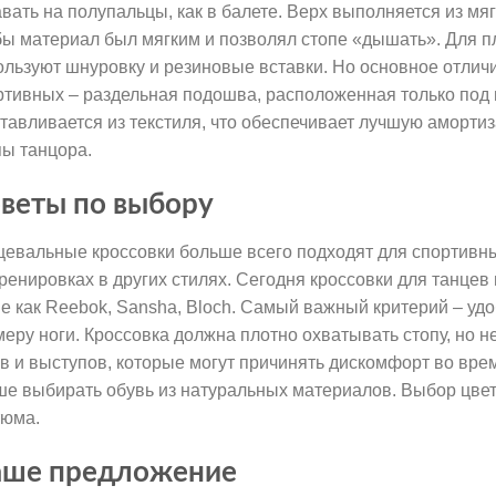
авать на полупальцы, как в балете. Верх выполняется из мяг
бы материал был мягким и позволял стопе «дышать». Для п
ользуют шнуровку и резиновые вставки. Но основное отлич
ртивных – раздельная подошва, расположенная только под 
отавливается из текстиля, что обеспечивает лучшую аморт
пы танцора.
веты по выбору
цевальные кроссовки больше всего подходят для спортивны
тренировках в других стилях. Сегодня кроссовки для танце
ие как Reebok, Sansha, Bloch. Самый важный критерий – удо
меру ноги. Кроссовка должна плотно охватывать стопу, но н
в и выступов, которые могут причинять дискомфорт во вре
ше выбирать обувь из натуральных материалов. Выбор цвет
тюма.
ше предложение