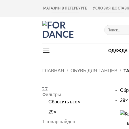
Skip
МАГАЗИН В ПЕТЕРБУРГЕ
УСЛОВИЯ ДОСТАВ
to
content
Искать:
ОДЕЖДА
ГЛАВНАЯ
/
ОБУВЬ ДЛЯ ТАНЦЕВ
/
ТА
Сбр
Фильтры
29
×
Сбросить все
×
29
×
+
1
товар найден