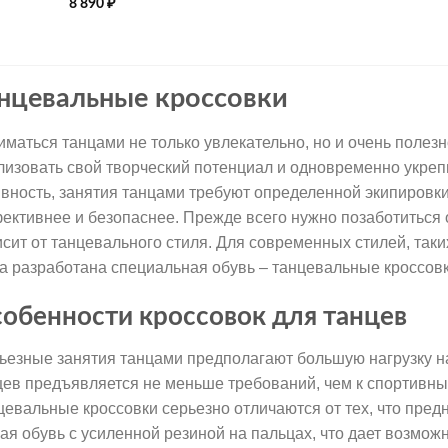
8 890
₽
нцевальные кроссовки
иматься танцами не только увлекательно, но и очень полез
лизовать свой творческий потенциал и одновременно укреп
ивность, занятия танцами требуют определенной экипировки
ективнее и безопаснее. Прежде всего нужно позаботиться 
исит от танцевального стиля. Для современных стилей, так
а разработана специальная обувь – танцевальные кроссовк
обенности кроссовок для танцев
ьезные занятия танцами предполагают большую нагрузку на
цев предъявляется не меньше требований, чем к спортивны
цевальные кроссовки серьезно отличаются от тех, что пред
кая обувь с усиленной резиной на пальцах, что дает возмож