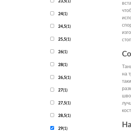
23,5
(
1
)
вст
что
24
(
1
)
исп
спо
24,5
(
1
)
изг
25,5
(
1
)
сто
26
(
1
)
Со
28
(
1
)
Тан
на 
26,5
(
1
)
так
раз
27
(
1
)
шво
луч
27,5
(
1
)
кос
28,5
(
1
)
На
29
(
1
)